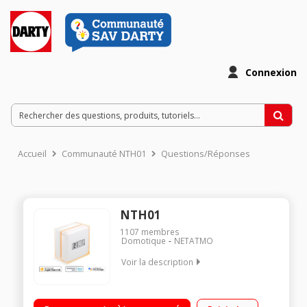
Connexion
Accueil
Communauté NTH01
Questions/Réponses
NTH01
1107
membres
Domotique
NETATMO
Voir la description
Planning de chauffage, modes Absent et Hors-Gel?: encore
plus d’économies?! Votre Thermostat Intelligent se contrôle à