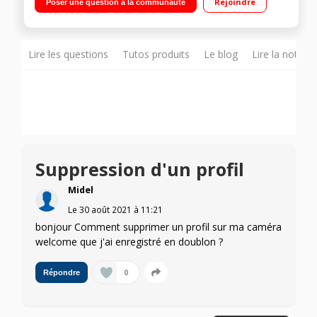
Rejoindre
Poser une question à la communauté
distance depuis votre smartphone. Un thermostat intelligent
qui s’adapte et vous informe en temps réel Des infos et des
conseils pour suivre votre consommation
Lire les questions
Tutos produits
Le blog
Lire la notice
Suppression d'un profil
Midel
Le
30 août 2021
à
11:21
bonjour Comment supprimer un profil sur ma caméra
welcome que j'ai enregistré en doublon ?
0
Répondre