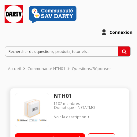
Connexion
Accueil
Communauté NTH01
Questions/Réponses
NTH01
1107
membres
Domotique
NETATMO
Voir la description
Planning de chauffage, modes Absent et Hors-Gel?: encore
plus d’économies?! Votre Thermostat Intelligent se contrôle à