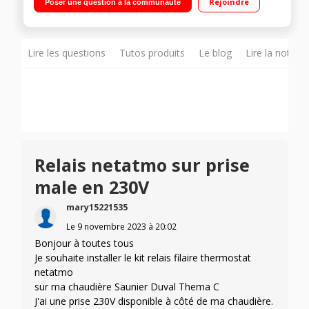
Rejoindre
Poser une question à la communauté
distance depuis votre smartphone. Un thermostat intelligent
qui s’adapte et vous informe en temps réel Des infos et des
conseils pour suivre votre consommation
Lire les questions
Tutos produits
Le blog
Lire la notice
Relais netatmo sur prise
male en 230V
mary15221535
Le
9 novembre 2023
à
20:02
Bonjour à toutes tous
Je souhaite installer le kit relais filaire thermostat
netatmo
sur ma chaudière Saunier Duval Thema C
J'ai une prise 230V disponible à côté de ma chaudière.