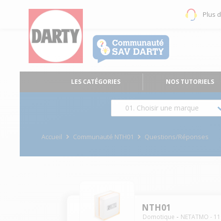
Plus 
LES CATÉGORIES
NOS TUTORIELS
01. Choisir une marque
Accueil
Communauté NTH01
Questions/Réponses
NTH01
Domotique
NETATMO
-
11