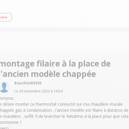
: encore plus d’économies?! Votre Thermostat Intelligent se contrôle à dista
ndre
 réel Des infos et des conseils pour suivre votre consommation
montage filaire à la place de
l'ancien modèle chappée
BourillotB9250
Le
20 novembre 2023
à
19:54
Bonjour,
Je désire monter ce thermostat connecté sur ma chaudière murale
chappée gaz à condensation , l'ancien modèle est filaire à distance de
la chaudière , suffit 'il de brancher le Netatmo à la place pour que cela
fonctionne ?
merci