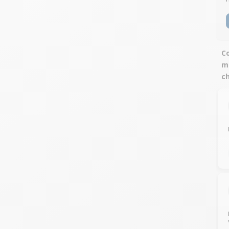
Co
mo
c