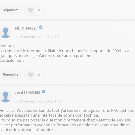
0
Répondre
alij31344325
Le
20 novembre 2023
à
23:51
Bonjour,
J'ai remplacé le thermostat filaire d'une chaudière choppee de 2006 il y a
quelques années. Je n'ai rencontré aucun problème.
Cordialement
0
Répondre
verd13463463
Le
20 novembre 2023
à
21:12
Hello, ce n'est pas certain du tout, j'ai fais ce montage sur une PAC toshiba
et cela nécessitait une interface de connexion Toshiba.
Pourquoi ne pas poser la question directement chez Netatmo le AAV est
assez performant et avec vos informations complète de votre chaudière
celui-ci devrait vous répondre