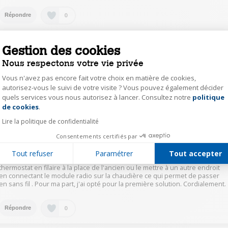
0
Répondre
psze64135646
Gestion des cookies
Le
20 novembre 2023
à
20:36
Nous respectons votre vie privée
Effectivement pas de problème
Vous n'avez pas encore fait votre choix en matière de cookies,
autorisez-vous le suivi de votre visite ? Vous pouvez également décider
quels services vous nous autorisez à lancer. Consultez notre
politique
Axeptio consent
0
Répondre
de cookies
.
Lire la politique de confidentialité
phil15243545
Consentements certifiés par
Le
20 novembre 2023
à
20:32
Tout refuser
Paramétrer
Tout accepter
Bonjour, en effet les deux solutions sont possibles. Remplacer l'ancien
thermostat en filaire à la place de l'ancien ou le mettre à un autre endroit
en connectant le module radio sur la chaudière ce qui permet de passer
en sans fil . Pour ma part, j'ai opté pour la première solution. Cordialement.
0
Répondre