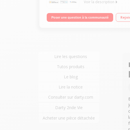
Voir la description
Planning de chauffage, modes Absent et Hors-Gel?
Rejoi
Poser une question à la communauté
intelligent qui s’adapte et vous informe en temps
Lire les questions
Tutos produits
Le blog
Lire la notice
Consulter sur darty.com
Darty 2nde Vie
Acheter une pièce détachée