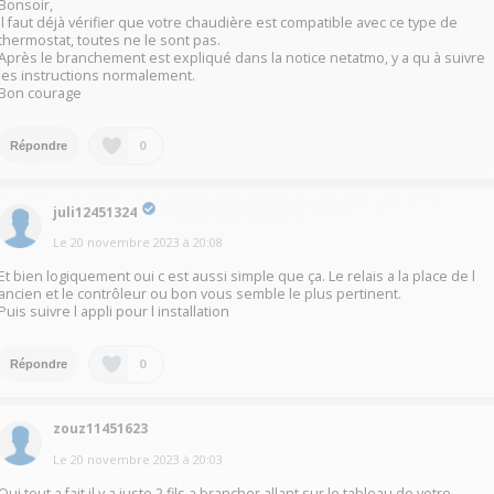
Bonsoir,
Il faut déjà vérifier que votre chaudière est compatible avec ce type de
thermostat, toutes ne le sont pas.
Après le branchement est expliqué dans la notice netatmo, y a qu à suivre
les instructions normalement.
Bon courage
0
Répondre
juli12451324
Le
20 novembre 2023
à
20:08
Et bien logiquement oui c est aussi simple que ça. Le relais a la place de l
ancien et le contrôleur ou bon vous semble le plus pertinent.
Puis suivre l appli pour l installation
0
Répondre
zouz11451623
Le
20 novembre 2023
à
20:03
Oui tout a fait il y a juste 2 fils a brancher allant sur le tableau de votre