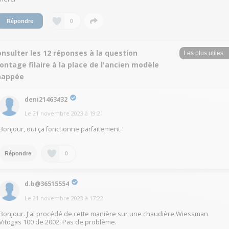
0
Répondre
nsulter les 12 réponses à la question
ntage filaire à la place de l'ancien modèle
happée
deni21463432
Le
21 novembre 2023
à
19:21
Bonjour, oui ça fonctionne parfaitement.
0
Répondre
d.b@36515554
Le
21 novembre 2023
à
17:22
Bonjour. J'ai procédé de cette manière sur une chaudière Wiessman
Vitogas 100 de 2002. Pas de problème.