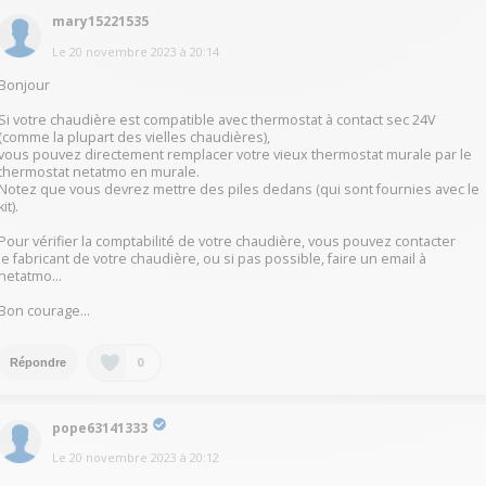
mary15221535
Le
20 novembre 2023
à
20:14
Bonjour
Si votre chaudière est compatible avec thermostat à contact sec 24V
(comme la plupart des vielles chaudières),
vous pouvez directement remplacer votre vieux thermostat murale par le
thermostat netatmo en murale.
Notez que vous devrez mettre des piles dedans (qui sont fournies avec le
kit).
Pour vérifier la comptabilité de votre chaudière, vous pouvez contacter
le fabricant de votre chaudière, ou si pas possible, faire un email à
netatmo...
Bon courage...
0
Répondre
pope63141333
Le
20 novembre 2023
à
20:12