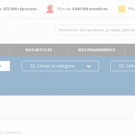
de
872 000 réponses
Plus de
4 000 000 membres
Plu
NOS ARTICLES
NOS ENGAGEMENTS
02. Choisir la catégorie
03. Séle
07
membres