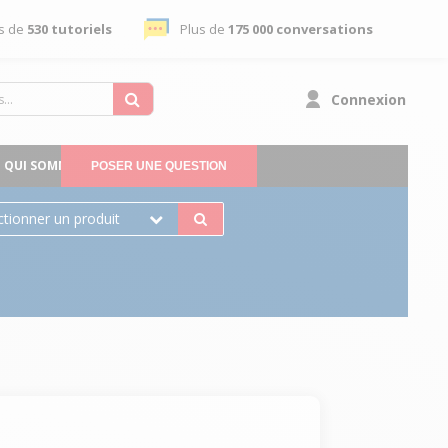
s de
530 tutoriels
Plus de
175 000 conversations
Connexion
QUI SOMMES-NOUS
POSER UNE QUESTION
ctionner un produit