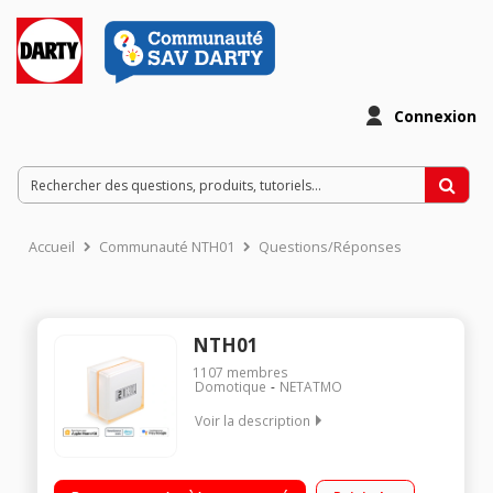
Connexion
Accueil
Communauté NTH01
Questions/Réponses
NTH01
1107
membres
Domotique
NETATMO
Voir la description
Planning de chauffage, modes Absent et Hors-Gel?: encore
plus d’économies?! Votre Thermostat Intelligent se contrôle à