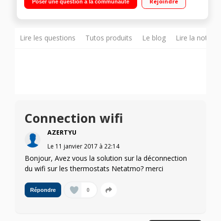
Rejoindre
Poser une question à la communauté
distance depuis votre smartphone. Un thermostat intelligent
qui s’adapte et vous informe en temps réel Des infos et des
conseils pour suivre votre consommation
Lire les questions
Tutos produits
Le blog
Lire la notice
Connection wifi
AZERTYU
Le
11 janvier 2017
à
22:14
Bonjour, Avez vous la solution sur la déconnection
du wifi sur les thermostats Netatmo? merci
0
Répondre