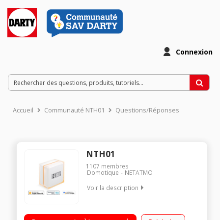
Connexion
Accueil
Communauté NTH01
Questions/Réponses
NTH01
1107
membres
Domotique
NETATMO
Voir la description
Planning de chauffage, modes Absent et Hors-Gel?: encore
plus d’économies?! Votre Thermostat Intelligent se contrôle à