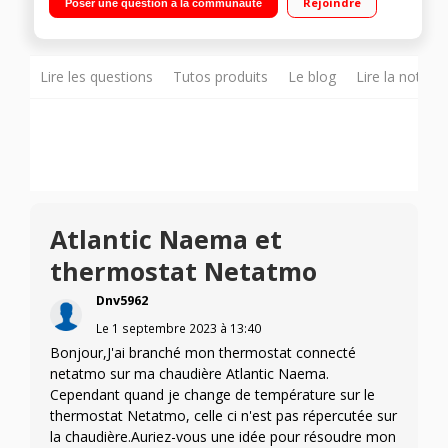
Rejoindre
Poser une question à la communauté
distance depuis votre smartphone. Un thermostat intelligent
qui s’adapte et vous informe en temps réel Des infos et des
conseils pour suivre votre consommation
Lire les questions
Tutos produits
Le blog
Lire la notice
Atlantic Naema et
thermostat Netatmo
Dnv5962
Le
1 septembre 2023
à
13:40
Bonjour,J'ai branché mon thermostat connecté
netatmo sur ma chaudière Atlantic Naema.
Cependant quand je change de température sur le
thermostat Netatmo, celle ci n'est pas répercutée sur
la chaudière.Auriez-vous une idée pour résoudre mon