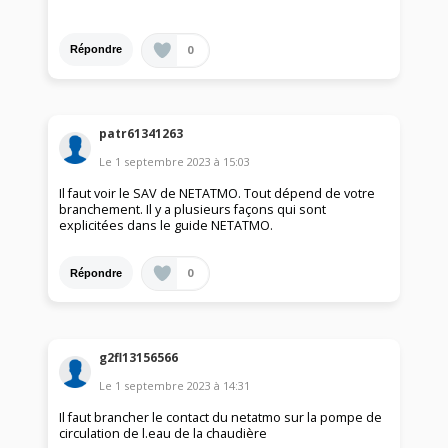
0
Répondre
patr61341263
Le
1 septembre 2023
à
15:03
Il faut voir le SAV de NETATMO. Tout dépend de votre
branchement. Il y a plusieurs façons qui sont
explicitées dans le guide NETATMO.
0
Répondre
g2fl13156566
Le
1 septembre 2023
à
14:31
Il faut brancher le contact du netatmo sur la pompe de
circulation de l.eau de la chaudière