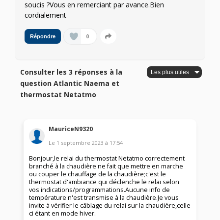
soucis ?Vous en remerciant par avance.Bien
cordialement
0
Répondre
Consulter les 3 réponses à la
question Atlantic Naema et
thermostat Netatmo
MauriceN9320
Le
1 septembre 2023
à
17:54
Bonjour,le relai du thermostat Netatmo correctement
branché à la chaudière ne fait que mettre en marche
ou couper le chauffage de la chaudière;c'est le
thermostat d'ambiance qui déclenche le relai selon
vos indications/programmations.Aucune info de
température n'est transmise à la chaudière.Je vous
invite à vérifier le câblage du relai sur la chaudière,celle
ci étant en mode hiver.