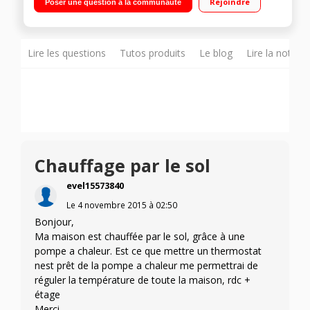
Rejoindre
Poser une question à la communauté
température pour économiser de l’énergie lorsque vous êtes
absent Contrôlez votre thermostat depuis votre mobile,
tablette ou ordinateur portable Testez votre compatibilité :
Cliquez ici
Lire les questions
Tutos produits
Le blog
Lire la notice
Chauffage par le sol
evel15573840
Le
4 novembre 2015
à
02:50
Bonjour,
Ma maison est chauffée par le sol, grâce à une
pompe a chaleur. Est ce que mettre un thermostat
nest prêt de la pompe a chaleur me permettrai de
réguler la température de toute la maison, rdc +
étage
Merci