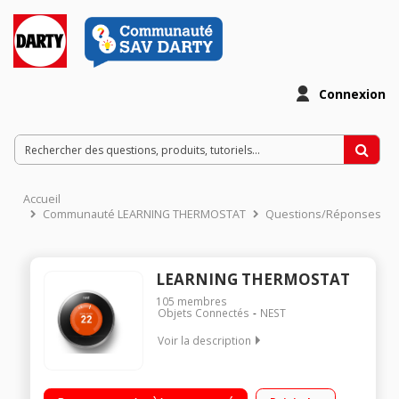
Connexion
Accueil
Communauté LEARNING THERMOSTAT
Questions/Réponses
LEARNING THERMOSTAT
105
membres
Objets Connectés
NEST
Voir la description
Mémorise vos préférences en matière de chauffage et se
programme automatiquement Réduit automatiquement la