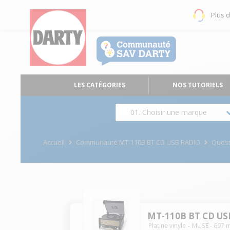
Plus 
LES CATÉGORIES
NOS TUTORIELS
01. Choisir une marque
Accueil
Communauté MT-110B BT CD USB RADIO
Ques
MT-110B BT CD US
Platine vinyle
MUSE
-
697
m