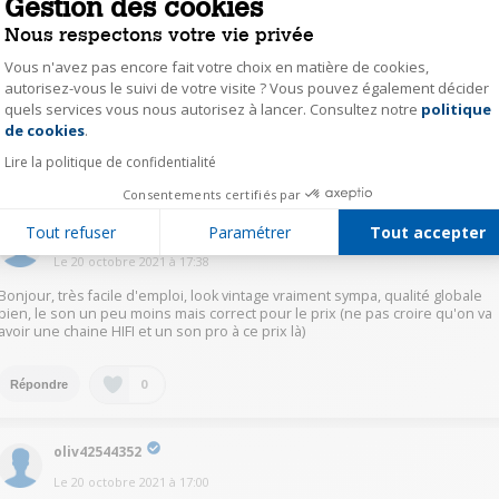
Gestion des cookies
Le
20 octobre 2021
à
17:46
Nous respectons votre vie privée
Facile d'utilité. Je l'ai branché avec prise RCA sur une autre enceinte car le
Vous n'avez pas encore fait votre choix en matière de cookies,
don est limite.
autorisez-vous le suivi de votre visite ? Vous pouvez également décider
Chaine vinyle de base dinc les elements sont à manier avec grande
quels services vous nous autorisez à lancer. Consultez notre
politique
Axeptio consent
precaution
de cookies
.
Lire la politique de confidentialité
0
Répondre
Consentements certifiés par
bora63234654
Tout refuser
Paramétrer
Tout accepter
Le
20 octobre 2021
à
17:38
Bonjour, très facile d'emploi, look vintage vraiment sympa, qualité globale
bien, le son un peu moins mais correct pour le prix (ne pas croire qu'on va
avoir une chaine HIFI et un son pro à ce prix là)
0
Répondre
oliv42544352
Le
20 octobre 2021
à
17:00