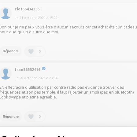
clot56434336
Le
21 octobre 2021
à
15:02
Bonjour je ne peux vous être d'aucun secours car cet achat était un cadea
pour quelqu'un d'autre que moi.
0
Répondre
fran56552416
Le
20 octobre 2021
à
23:14
EN effet facile d'utilisation par contre radio pas évident à trouver des
fréquences et son pas terrible, il faut rajouter un ampli (pas en bluetooth).
Look sympa et platine agréable.
0
Répondre
biof41526336