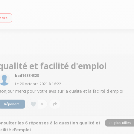
ooth - Diffusion de musique en streaming Port USB: lecture et encodage Lecteur 
ndre
qualité et facilité d'emploi
bail16334323
Le
20 octobre 2021
à
16:22
Bonjour merci pour votre avis sur la qualité et la facilité d emploi
0
Répondre
nsulter les 6 réponses à la question qualité et
cilité d'emploi