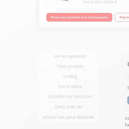
Voir la description
Platine vinyle 3 vitesses 33, 45 et 78 tours Bluet
Rejoi
Poser une question à la communauté
Lire les questions
Tutos produits
Le blog
Lire la notice
Consulter sur darty.com
Darty 2nde Vie
Acheter une pièce détachée
Co
fa