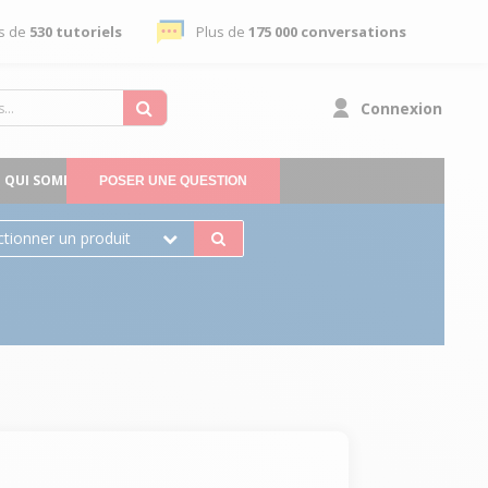
s de
530 tutoriels
Plus de
175 000 conversations
Connexion
QUI SOMMES-NOUS
POSER UNE QUESTION
ctionner un produit