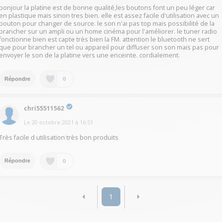
bonjour la platine est de bonne qualité,les boutons font un peu léger car
en plastique mais sinon tres bien. elle est assez facile d'utilisation avec un
bouton pour changer de source. le son n'ai pas top mais possibilité de la
brancher sur un ampli ou un home cinéma pour l'améliorer. le tuner radio
fonctionne bien est capte très bien la FM. attention le bluetooth ne sert
que pour brancher un tel ou appareil pour diffuser son son mais pas pour
envoyer le son de la platine vers une enceinte. cordialement.
0
Répondre
chri55511562
Le
20 octobre 2021
à
16:51
Très facile d utilisation très bon produits
0
Répondre
1