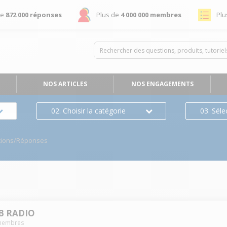
de
872 000 réponses
Plus de
4 000 000 membres
Plu
NOS ARTICLES
NOS ENGAGEMENTS
02. Choisir la catégorie
03. Séle
tions/Réponses
B RADIO
embres