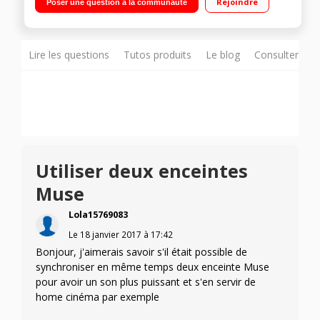
Rejoindre
Poser une question à la communauté
sélections - Lecteur CD Télécommande - Emplacement pour
smartphone ou tablette
Lire les questions
Tutos produits
Le blog
Consulter sur
Utiliser deux enceintes
Muse
Lola15769083
Le
18 janvier 2017
à
17:42
Bonjour, j'aimerais savoir s'il était possible de
synchroniser en même temps deux enceinte Muse
pour avoir un son plus puissant et s'en servir de
home cinéma par exemple