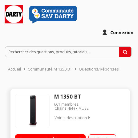
Connexion
Accueil
Communauté M 1350 BT
Questions/Réponses
M 1350 BT
661
membres
Chaîne Hi-Fi
MUSE
Voir la description
Enceinte format tour Bluetooth et NFC - Puissance 120 Watts
Port USB - Entrée auxiliaire - 2 prises RCA Tuner FM 30 pré-