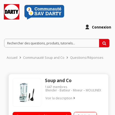
Connexion
Accueil
Communauté Soup and Co
Questions/Réponses
Soup and Co
1447
membres
Blender - Batteur - Mixeur
MOULINEX
Voir la description
Blender chauffant - Capacité 1,8 litre utiles / 3 programmes + 5
vitesses de mixage / Choix des températures et des temps de