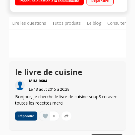
Rejoindre
Poser une question à la communauté
cuisson / Panier cuisson vapeur - Fourni avec un économe et
une spatule
Lire les questions
Tutos produits
Le blog
Consulter sur
le livre de cuisine
MIMI0604
Le
13 août 2015
à
20:29
Bonjour, je cherche le livre de cuisine soup&co avec
toutes les recettes.merci
0
Répondre