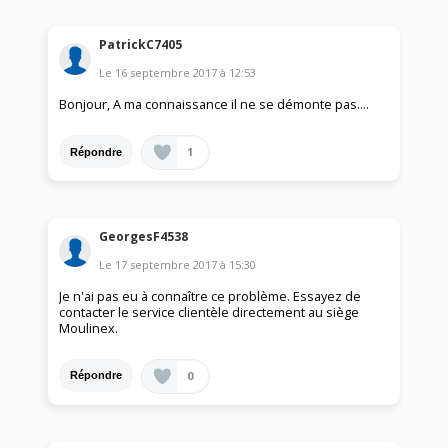
PatrickC7405
Le
16 septembre 2017
à
12:53
Bonjour, A ma connaissance il ne se démonte pas....
1
Répondre
GeorgesF4538
Le
17 septembre 2017
à
15:30
Je n'ai pas eu à connaître ce problème. Essayez de
contacter le service clientèle directement au siège
Moulinex.
0
Répondre