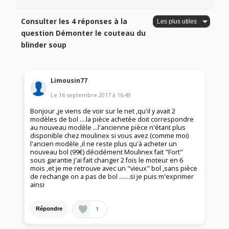
Consulter les 4 réponses à la
question Démonter le couteau du
blinder soup
Limousin77
Le
16 septembre 2017
à
16:49
Bonjour ,je viens de voir sur le net ,qu'il y avait 2
modèles de bol ....la pièce achetée doit correspondre
au nouveau modèle ...l'ancienne pièce n'étant plus
disponible chez moulinex si vous avez (comme moi)
l'ancien modèle ,il ne reste plus qu'à acheter un
nouveau bol (99€) décidément Moulinex fait "Fort"
sous garantie j'ai fait changer 2 fois le moteur en 6
mois ,et je me retrouve avec un "vieux" bol ,sans pièce
de rechange on a pas de bol .......si je puis m'exprimer
ainsi
1
Répondre