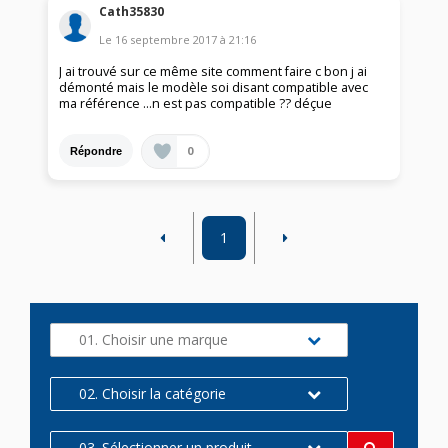
Cath35830
Le
16 septembre 2017
à
21:16
J ai trouvé sur ce même site comment faire c bon j ai
démonté mais le modèle soi disant compatible avec
ma référence ...n est pas compatible ?? déçue
0
Répondre
1
01. Choisir une marque
02. Choisir la catégorie
03. Sélectionner un produit