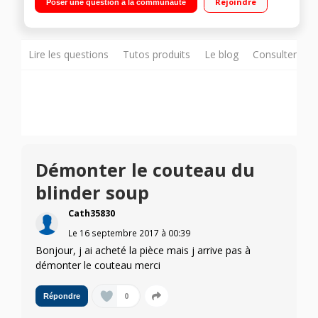
Rejoindre
Poser une question à la communauté
cuisson / Panier cuisson vapeur - Fourni avec un économe et
une spatule
Lire les questions
Tutos produits
Le blog
Consulter sur
Démonter le couteau du
blinder soup
Cath35830
Le
16 septembre 2017
à
00:39
Bonjour, j ai acheté la pièce mais j arrive pas à
démonter le couteau merci
0
Répondre