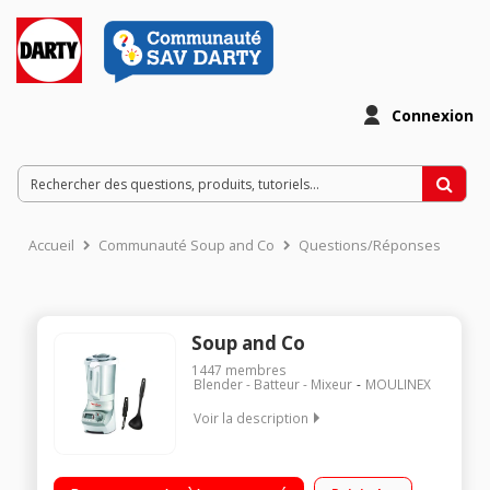
Connexion
Accueil
Communauté Soup and Co
Questions/Réponses
Soup and Co
1447
membres
Blender - Batteur - Mixeur
MOULINEX
Voir la description
Blender chauffant - Capacité 1,8 litre utiles / 3 programmes + 5
vitesses de mixage / Choix des températures et des temps de