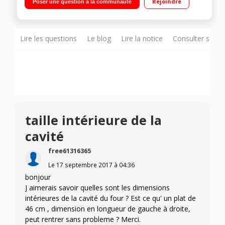
Rejoindre
Poser une question à la communauté
réglable jusqu'à 240°C - Minuterie 120 min Inclus : 2 grilles,
plateau lèchefrites, kit tournebroche
Lire les questions
Le blog
Lire la notice
Consulter sur d
taille intérieure de la
cavité
free61316365
Le
17 septembre 2017
à
04:36
bonjour
J aimerais savoir quelles sont les dimensions
intérieures de la cavité du four ? Est ce qu' un plat de
46 cm , dimension en longueur de gauche à droite,
peut rentrer sans probleme ? Merci.