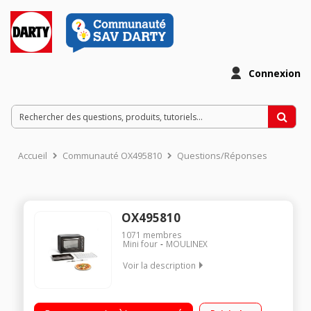
Connexion
Accueil
Communauté OX495810
Questions/Réponses
OX495810
1071
membres
Mini four
MOULINEX
Voir la description
Mini four compact - Capacité 60 litres - Chaleur tournante 7
modes de cuisson dont pâtisserie et bain marie Thermostat