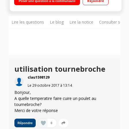
Rejoindre
Poser une question à la communauté
Fonction Décongélation
Lire les questions
Le blog
Lire la notice
Consulter sur d
utilisation tournebroche
clau1598129
Le
29 octobre 2017
à
13:14
Bonjour,
A quelle temperatire faire cuire un poulet au
tournebroche?
Merci de votre réponse
0
Répondre