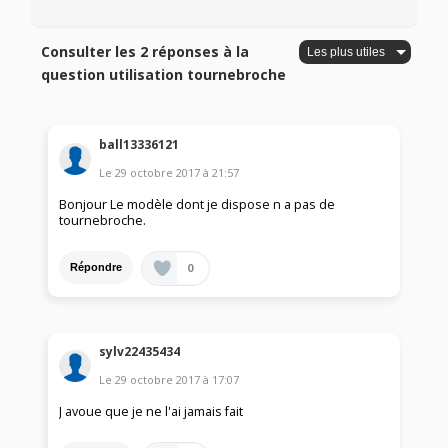
Consulter les 2 réponses à la
question utilisation tournebroche
ball13336121
Le
29 octobre 2017
à
21:57
Bonjour Le modèle dont je dispose n a pas de
tournebroche.
0
Répondre
sylv22435434
Le
29 octobre 2017
à
17:07
J avoue que je ne l'ai jamais fait