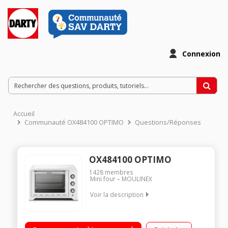
Connexion
Accueil
Communauté OX484100 OPTIMO
Questions/Réponses
OX484100 OPTIMO
1428
membres
Mini four
MOULINEX
Voir la description
Capacité 39 litres 6 modes de cuisson - Chaleur tournante
Thermostat réglable jusqu'à 240°C Minuterie 120 minutes -