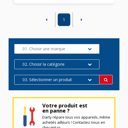
1
01. Choisir une marque
02. Choisir la catégorie
03. Sélectionner un produit
Votre produit est
en panne ?
Darty répare tous vos appareils, même
achetés ailleurs ! Contactez nous en
cliquant ici.