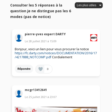
Consulter les 5 réponses à la
question je ne distingue pas les 6
modes (pas de notice)
pierre-yves expert DARTY
Le
28 juillet 2021
à
15:09
Bonjour, voici un lien pour vous procurer la notice
https://fc.darty.com/notices/DOCUMENTATION/2016/17
/4217888_NOTCOMP.pdf
Cordialement
0
Répondre
mcgr13412641
Le
25 juillet 2021
à
23:07