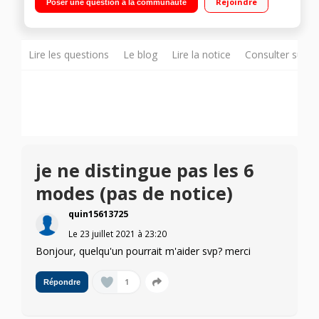
Rejoindre
Poser une question à la communauté
240°C Fonction décongélation - Minuterie 120 minutes
Lire les questions
Le blog
Lire la notice
Consulter sur d
je ne distingue pas les 6
modes (pas de notice)
quin15613725
Le
23 juillet 2021
à
23:20
Bonjour, quelqu'un pourrait m'aider svp? merci
1
Répondre