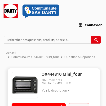
Connexion
Accueil
Communauté OX444810 Mini_four
Questions/Réponses
OX444810 Mini_four
2076
membres
Mini four
MOULINEX
Voir la description
Capacité 19 litres - Chaleur tournante 6 modes de cuisson
dont Pâtisserie et Bain marie Thermostat réglable jusqu'à