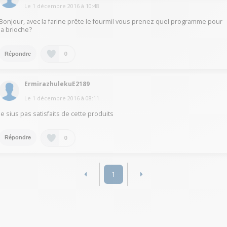
Le
1 décembre 2016
à
10:48
Bonjour, avec la farine prête le fourmil vous prenez quel programme pour
la brioche?
0
Répondre
ErmirazhulekuE2189
Le
1 décembre 2016
à
08:11
Je sius pas satisfaits de cette produits
0
Répondre
1