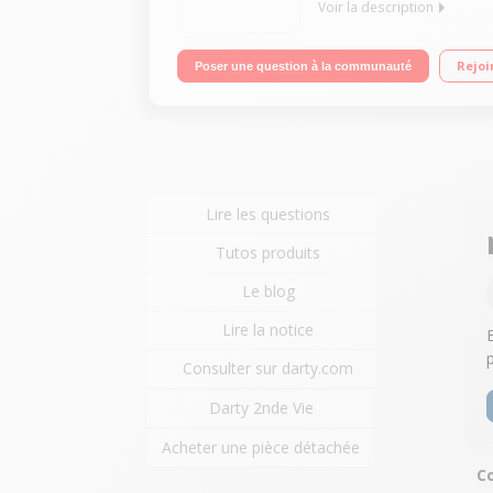
Voir la description
12 programmes automatiques pour réaliser pains, 
Rejoi
Poser une question à la communauté
tous les besoins et tous les goûts Pratique : Dépar
crochat à pain
Lire les questions
Tutos produits
Le blog
Lire la notice
Consulter sur darty.com
Darty 2nde Vie
Acheter une pièce détachée
Co