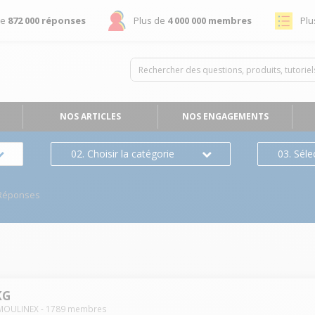
de
872 000 réponses
Plus de
4 000 000 membres
Plu
NOS ARTICLES
NOS ENGAGEMENTS
02. Choisir la catégorie
03. Séle
Réponses
KG
MOULINEX
-
1789
membres