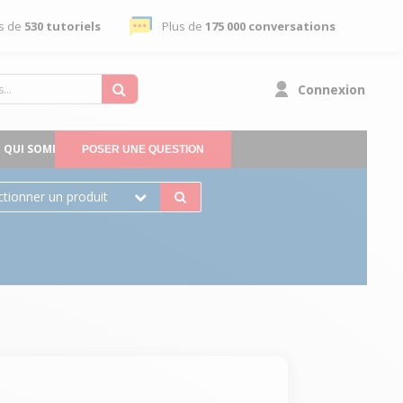
s de
530 tutoriels
Plus de
175 000 conversations
Connexion
QUI SOMMES-NOUS
POSER UNE QUESTION
ctionner un produit