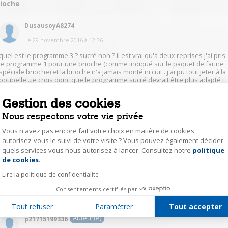
rioche
DusausoyA8274
Le
29 novembre 2016
à
12:36
quel est le programme 3 ? sucré non ? il est vrai qu'à deux reprises j'ai pris
le programme 1 pour une brioche (comme indiqué sur le paquet de farine
spéciale brioche) et la brioche n'a jamais monté ni cuit...j'ai pu tout jeter à la
poubelle...je crois donc que le programme sucré devrait être plus adapté !
Gestion des cookies
2
Répondre
Nous respectons votre vie privée
Vous n'avez pas encore fait votre choix en matière de cookies,
poyt16253656
autorisez-vous le suivi de votre visite ? Vous pouvez également décider
Le
6 mai 2017
à
18:56
quels services vous nous autorisez à lancer. Consultez notre
politique
Axeptio consent
de cookies
.
programe 8
Lire la politique de confidentialité
0
Répondre
Consentements certifiés par
Tout refuser
Paramétrer
Tout accepter
Auteur(e)
p21715199336