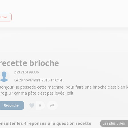
gâteaux, pâtes, confitures, porridge ou pain sans gluten Résultats personnali
ndre
t différé jusqu'à 15h, maintien au chaud 1h - Capacité : Jusqu'à 1 kg Inclus : Li
recette brioche
p21715199336
Le
29 novembre 2016
à
10:14
Bonjour, Je possède cette machine, pour faire une brioche c'est bien l
prog. 3? car ma pâte c'est pas levée, cdlt
0
Répondre
nsulter les 4 réponses à la question recette