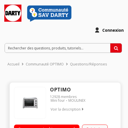
Connexion
Accueil
Communauté OPTIMO
Questions/Réponses
OPTIMO
12928
membres
Mini four
MOULINEX
Voir la description
Capacité 39 litres - Chaleur tournante 7 modes de cuisson
dont Pâtisserie et Bain marie tournebroche - vitre fumée