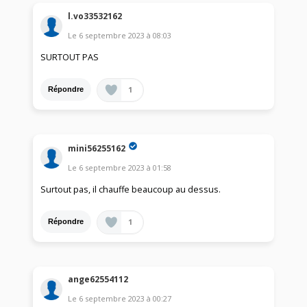
l.vo33532162
Le
6 septembre 2023
à
08:03
SURTOUT PAS
1
Répondre
mini56255162
Le
6 septembre 2023
à
01:58
Surtout pas, il chauffe beaucoup au dessus.
1
Répondre
ange62554112
Le
6 septembre 2023
à
00:27