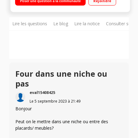
Rejoindre
Poser une question à la communauté
Thermostat réglable jusqu'à 240°C - Minuterie 120 min
Lire les questions
Le blog
Lire la notice
Consulter sur d
Four dans une niche ou
pas
eval15408425
Le
5 septembre 2023
à
21:49
Bonjour
Peut on le mettre dans une niche ou entre des
placards/ meubles?