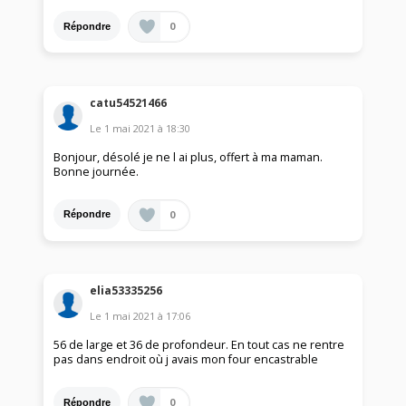
0
Répondre
catu54521466
Le
1 mai 2021
à
18:30
Bonjour, désolé je ne l ai plus, offert à ma maman.
Bonne journée.
0
Répondre
elia53335256
Le
1 mai 2021
à
17:06
56 de large et 36 de profondeur. En tout cas ne rentre
pas dans endroit où j avais mon four encastrable
0
Répondre