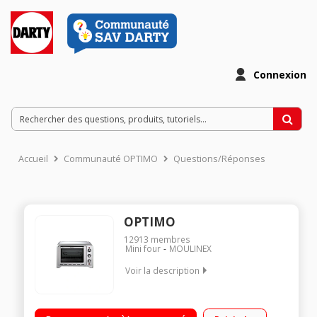
Connexion
Accueil
Communauté OPTIMO
Questions/Réponses
OPTIMO
12913
membres
Mini four
MOULINEX
Voir la description
Capacité 39 litres - Chaleur tournante 7 modes de cuisson
dont Pâtisserie et Bain marie tournebroche - vitre fumée