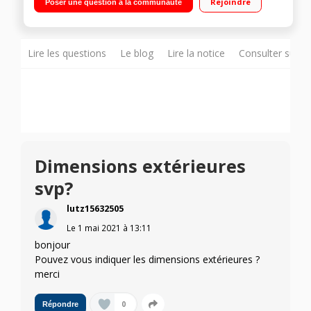
Rejoindre
Poser une question à la communauté
Thermostat réglable jusqu'à 240°C - Minuterie 120 min
Lire les questions
Le blog
Lire la notice
Consulter sur d
Dimensions extérieures
svp?
lutz15632505
Le
1 mai 2021
à
13:11
bonjour
Pouvez vous indiquer les dimensions extérieures ?
merci
0
Répondre