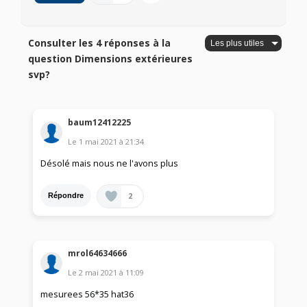
Consulter les 4 réponses à la
question Dimensions extérieures
svp?
baum12412225
Le
1 mai 2021
à
21:34
Désolé mais nous ne l'avons plus
2
Répondre
mrol64634666
Le
2 mai 2021
à
11:09
mesurees 56*35 hat36