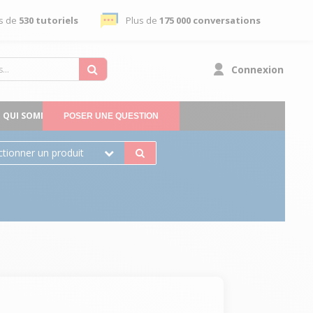
s de
530 tutoriels
Plus de
175 000 conversations
Connexion
QUI SOMMES-NOUS
POSER UNE QUESTION
ctionner un produit