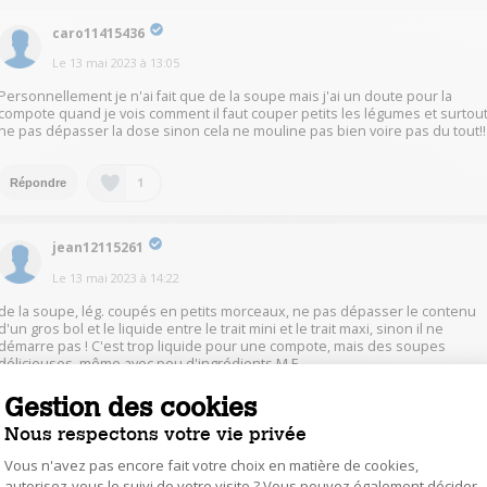
caro11415436
Le
13 mai 2023
à
13:05
Personnellement je n'ai fait que de la soupe mais j'ai un doute pour la
compote quand je vois comment il faut couper petits les légumes et surtou
ne pas dépasser la dose sinon cela ne mouline pas bien voire pas du tout!!
1
Répondre
jean12115261
Le
13 mai 2023
à
14:22
de la soupe, lég. coupés en petits morceaux, ne pas dépasser le contenu
d'un gros bol et le liquide entre le trait mini et le trait maxi, sinon il ne
démarre pas ! C'est trop liquide pour une compote, mais des soupes
délicieuses, même avec peu d'ingrédients M.F.
Gestion des cookies
0
Répondre
Nous respectons votre vie privée
Vous n'avez pas encore fait votre choix en matière de cookies,
mhur11626516
autorisez-vous le suivi de votre visite ? Vous pouvez également décider