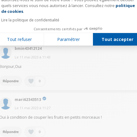
quels services vous nous autorisez à lancer. Consultez notre
politique
Axeptio consent
Le
11 mai 2023
à
12:26
de cookies
.
Oui tout à fait
Lire la politique de confidentialité
Consentements certifiés par
0
Répondre
Tout refuser
Paramétrer
Tout accepter
bmin43412124
Le
11 mai 2023
à
11:43
Bonjour,Oui
0
Répondre
mari62343513
Le
11 mai 2023
à
11:27
Oui à condition de couper les fruits en petits morceaux !
0
Répondre