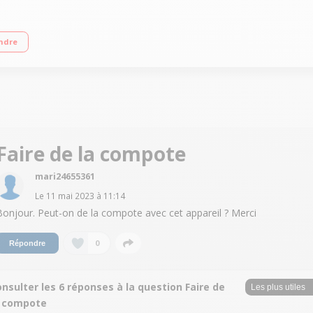
es 3 programmes : soupe moulinée - Velouté - Mixage Fonction mixage manuel -
ndre
Faire de la compote
mari24655361
Le
11 mai 2023
à
11:14
Bonjour. Peut-on de la compote avec cet appareil ? Merci
0
Répondre
nsulter les 6 réponses à la question Faire de
a compote