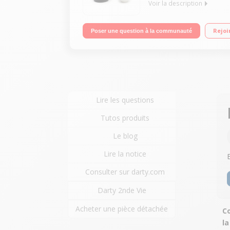
Voir la description
Blender chauffant reconditionné - Capacité 3 litr
Rejoi
Poser une question à la communauté
Puissance 1000 W
Lire les questions
Tutos produits
Le blog
Lire la notice
Consulter sur darty.com
Darty 2nde Vie
Acheter une pièce détachée
Co
l