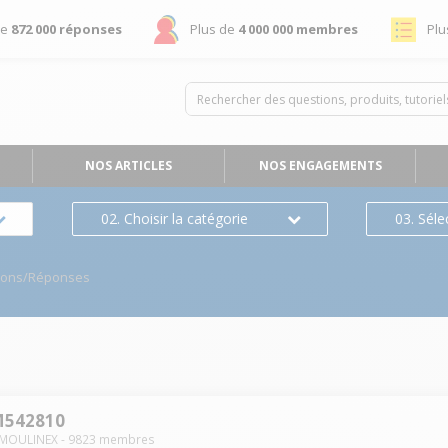
de
872 000 réponses
Plus de
4 000 000 membres
Plu
NOS ARTICLES
NOS ENGAGEMENTS
02. Choisir la catégorie
03. Séle
ions/Réponses
M542810
MOULINEX
-
9823
membres