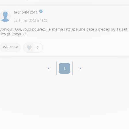
lach54612511
Le
11 mai 2023
à
11:23
Bonjour. Oui, vous pouvez. J'ai même rattrapé une pâte à crêpes qui faisait
des grumeaux !
0
Répondre
1