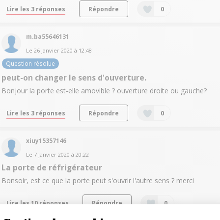
Lire les 3 réponses
Répondre
0
m.ba55646131
Le
26 janvier 2020
à
12:48
Question résolue
peut-on changer le sens d'ouverture.
Bonjour la porte est-elle amovible ? ouverture droite ou gauche?
Lire les 3 réponses
Répondre
0
xiuy15357146
Le
7 janvier 2020
à
20:22
La porte de réfrigérateur
Bonsoir, est ce que la porte peut s'ouvrir l'autre sens ? merci
Lire les 10 réponses
Répondre
0