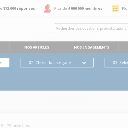
de
872 000 réponses
Plus de
4 000 000 membres
Plu
NOS ARTICLES
NOS ENGAGEMENTS
02. Choisir la catégorie
03. Séle
NEX
-
701
membres