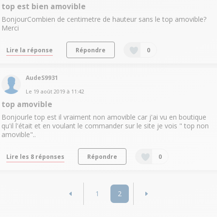
top est bien amovible
BonjourCombien de centimetre de hauteur sans le top amovible?
Merci
Lire la réponse
Répondre
0
AudeS9931
Le
19 août 2019
à
11:42
top amovible
Bonjourle top est il vraiment non amovible car j'ai vu en boutique
qu'il l'était et en voulant le commander sur le site je vois " top non
amovible"..
Lire les 8 réponses
Répondre
0
1
2