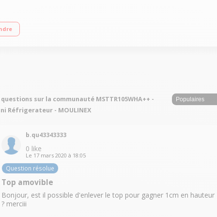
++ Réfrigérateur à froid statique 88 L Congélateur à froid statique 14 L Faib
ndre
 questions sur la communauté MSTTR105WHA++ -
ni Réfrigerateur - MOULINEX
b.qu43343333
0
like
Le
17 mars 2020
à
18:05
Question résolue
Top amovible
Bonjour, est il possible d'enlever le top pour gagner 1cm en hauteur
? merciii