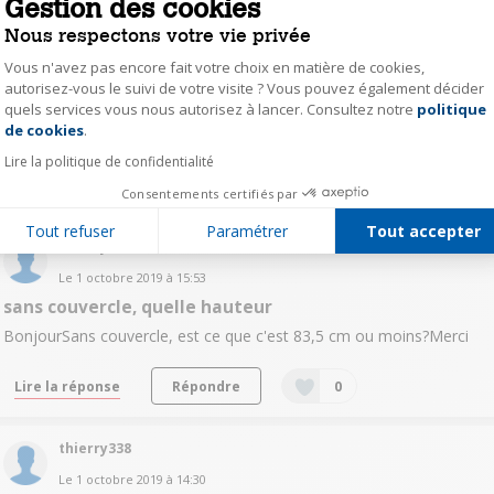
Gestion des cookies
olga15181545
Nous respectons votre vie privée
Le
19 novembre 2019
à
16:27
Vous n'avez pas encore fait votre choix en matière de cookies,
Encastrable
autorisez-vous le suivi de votre visite ? Vous pouvez également décider
quels services vous nous autorisez à lancer. Consultez notre
politique
Axeptio consent
Bonjour, ce frigo est il encastrable ? Peut on rajouter une porte
de cookies
.
devant ? cdt
Lire la politique de confidentialité
Lire la réponse
Répondre
0
Consentements certifiés par
Tout refuser
Paramétrer
Tout accepter
thierry338
Le
1 octobre 2019
à
15:53
sans couvercle, quelle hauteur
BonjourSans couvercle, est ce que c'est 83,5 cm ou moins?Merci
Lire la réponse
Répondre
0
thierry338
Le
1 octobre 2019
à
14:30