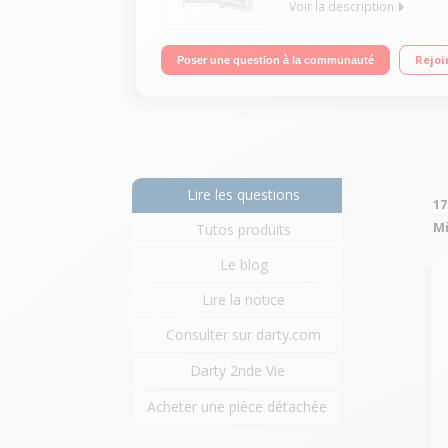
Voir la description
Volume 102 L - Dimensions HxLxP : 85x50x57 cm - A
Rejoi
Poser une question à la communauté
Lire les questions
17
Mi
Tutos produits
Le blog
Lire la notice
Consulter sur darty.com
Darty 2nde Vie
Acheter une pièce détachée