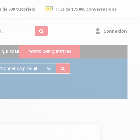
s de
530 tutoriels
Plus de
175 000 conversations
Connexion
QUI SOMMES-NOUS
POSER UNE QUESTION
ctionner un produit