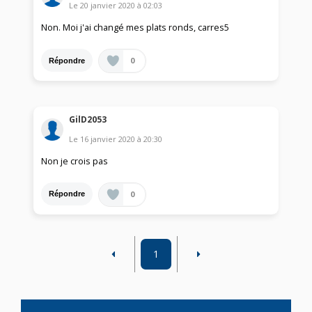
Le
20 janvier 2020
à
02:03
Non. Moi j'ai changé mes plats ronds, carres5
0
Répondre
GilD2053
Le
16 janvier 2020
à
20:30
Non je crois pas
0
Répondre
1