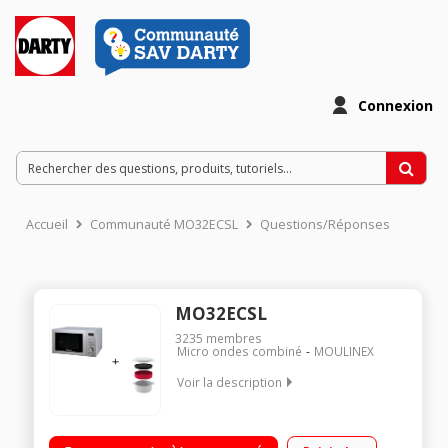
Connexion
Accueil
Communauté MO32ECSL
Questions/Réponses
MO32ECSL
3235
membres
Micro ondes combiné
MOULINEX
Voir la description
Diamètre du plateau 31,5 cm - Capacité 32L Puissance: Mo
1000 watts/ Gril 1100 watts / Four 2500 watts 12 Programmes