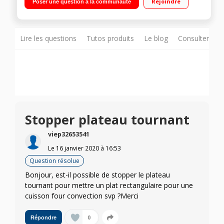
Rejoindre
Poser une question à la communauté
automatiques Cooking Set empilable et polyvalent par AEG
Lire les questions
Tutos produits
Le blog
Consulter sur
Stopper plateau tournant
viep32653541
Le
16 janvier 2020
à
16:53
Question résolue
Bonjour, est-il possible de stopper le plateau
tournant pour mettre un plat rectangulaire pour une
cuisson four convection svp ?Merci
0
Répondre