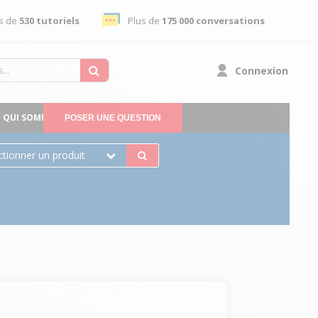
s de
530 tutoriels
Plus de
175 000 conversations
Connexion
QUI SOMMES-NOUS
POSER UNE QUESTION
ctionner un produit