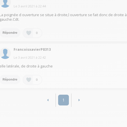
Le
3 avril 2021
à
22:44
La poignée d ouverture se situe à droite,l ouverture se fait donc de droite à
gauche.Cdt.
0
Répondre
FrancoisxavierP8313
Le
3 avril 2021
à
22:42
elle latérale, de droite à gauche
0
Répondre
1