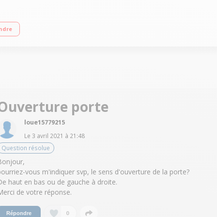
ance: Mo 1000 watts/ Gril 1100 watts / Four 2500 watts 12 Programmes automa
ndre
Ouverture porte
loue15779215
Le
3 avril 2021
à
21:48
Question résolue
Bonjour,
pourriez-vous m'indiquer svp, le sens d'ouverture de la porte?
De haut en bas ou de gauche à droite.
Merci de votre réponse.
0
Répondre