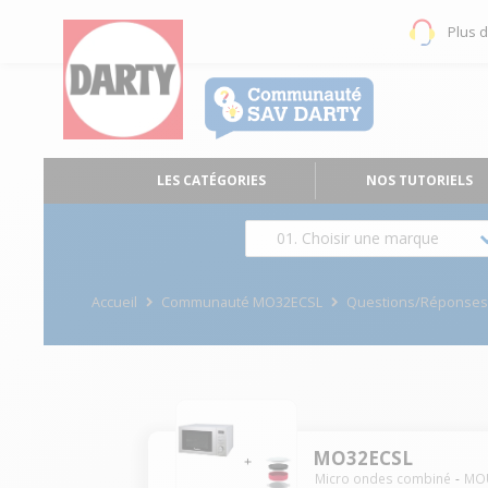
Plus 
LES CATÉGORIES
NOS TUTORIELS
01. Choisir une marque
Accueil
Communauté MO32ECSL
Questions/Réponse
MO32ECSL
Micro ondes combiné
MO