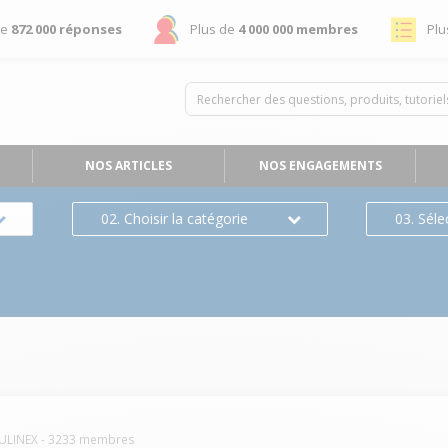
de
872 000 réponses
Plus de
4 000 000 membres
Plu
NOS ARTICLES
NOS ENGAGEMENTS
02. Choisir la catégorie
03. Séle
s
ULINEX
-
3233
membres