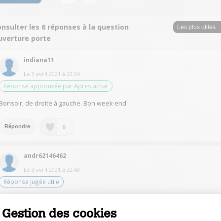
nsulter les 6 réponses à la question
uverture porte
indiana11
Le
3 avril 2021
à
22:34
Réponse approuvée par Apreslachat
Bonsoir, de droite à gauche. Bon week-end
0
Répondre
andr62146462
Le
3 avril 2021
à
22:43
Réponse jugée utile
La porte s'ouvre de droite à gauche ! Après avoir actionné la touche
d'ouverture qui est à droite en bas.
Gestion des cookies