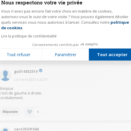
Nous respectons votre vie privée
0
Répondre
Vous n'avez pas encore fait votre choix en matière de cookies,
autorisez-vous le suivi de votre visite ? Vous pouvez également décider
quels services vous nous autorisez à lancer. Consultez notre
politique
Axeptio consent
mais65516531
de cookies
.
Le
3 avril 2021
à
23:09
Lire la politique de confidentialité
De droite à gauche
Consentements certifiés par
0
Tout refuser
Paramétrer
Tout accepter
Répondre
guil14352314
Le
3 avril 2021
à
22:57
Bonjour.
c'est de gauche à droite.
cordialement.
0
Répondre
caro35341566