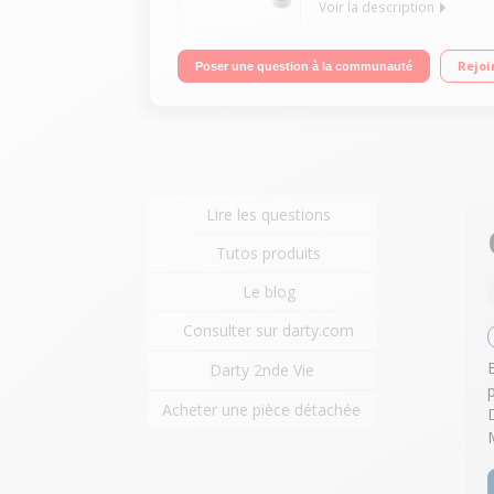
Voir la description
Diamètre du plateau 31,5 cm - Capacité 32L Puiss
Rejoi
Poser une question à la communauté
Lire les questions
Tutos produits
Le blog
Consulter sur darty.com
Darty 2nde Vie
Acheter une pièce détachée