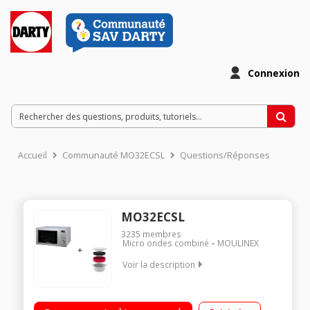
Connexion
Accueil
Communauté MO32ECSL
Questions/Réponses
MO32ECSL
3235
membres
Micro ondes combiné
MOULINEX
Voir la description
Diamètre du plateau 31,5 cm - Capacité 32L Puissance: Mo
1000 watts/ Gril 1100 watts / Four 2500 watts 12 Programmes