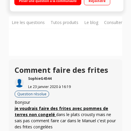
Rejoindre
Poser une question à la communauté
automatiques Cooking Set empilable et polyvalent par AEG
Lire les questions
Tutos produits
Le blog
Consulter sur
Comment faire des frites
SophieG4544
Le
23 janvier 2020
à
16:19
Question résolue
Bonjour
je voudrais faire des frites avec pommes de
terres non congelé
dans le plats crousty mais ne
sais pas comment faire car dans le Manuel c'est pour
des frites congelées