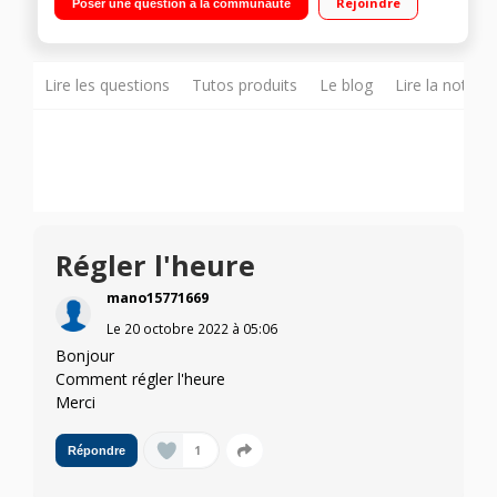
Rejoindre
Poser une question à la communauté
Lire les questions
Tutos produits
Le blog
Lire la notice
Régler l'heure
mano15771669
Le
20 octobre 2022
à
05:06
Bonjour
Comment régler l'heure
Merci
1
Répondre