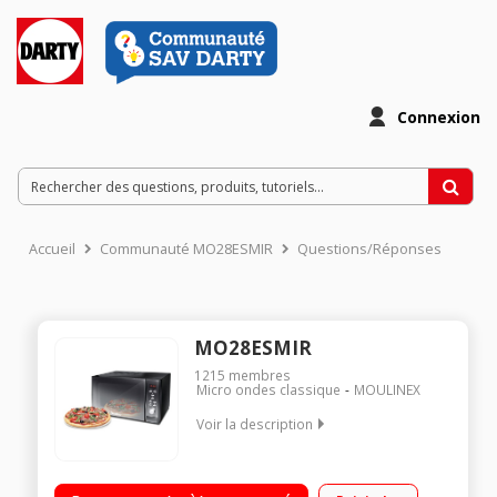
Connexion
Accueil
Communauté MO28ESMIR
Questions/Réponses
MO28ESMIR
1215
membres
Micro ondes classique
MOULINEX
Voir la description
Diamètre plateau 32,5 cm - Capacité 28 l. Puissance 900 watts
Programmateur électronique