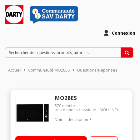
Connexion
Accueil
Communauté MO28ES
Questions/Réponses
MO28ES
570
membres
Micro ondes classique
MOULINEX
Voir la description
Diamètre plateau 32,5 cm - Capacité 28 l. Puissance 900 watts
Programmateur électronique