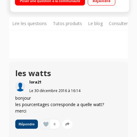
Rejoindre
Poser une question à la communauté
Lire les questions
Tutos produits
Le blog
Consulter sur
les watts
lora21
Le
30 décembre 2016
à
16:14
bonjour
les pourcentages corresponde a quelle watt?
merci
0
Répondre