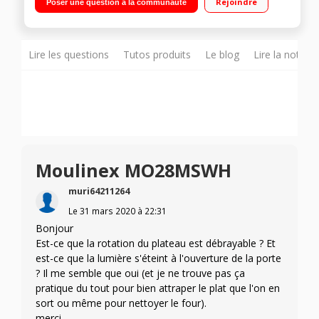
Rejoindre
Poser une question à la communauté
Lire les questions
Tutos produits
Le blog
Lire la notice
Moulinex MO28MSWH
muri64211264
Le
31 mars 2020
à
22:31
Bonjour
Est-ce que la rotation du plateau est débrayable ? Et
est-ce que la lumière s'éteint à l'ouverture de la porte
? Il me semble que oui (et je ne trouve pas ça
pratique du tout pour bien attraper le plat que l'on en
sort ou même pour nettoyer le four).
merci