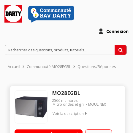
Connexion
Accueil
Communauté MO28EGBL
Questions/Réponses
MO28EGBL
2566
membres
Micro ondes et gril
MOULINEX
Voir la description
Diamètre plateau 31,5 cm - Capacité 28 l. Puissance 900 W /
Gril 1150 W Programmateur électronique Porte miroir