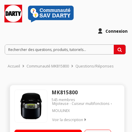
Connexion
Accueil
Communauté MK815800
Questions/Réponses
MK815800
545
membres
Mijoteuse - Cuiseur multifonctions
MOULINEX
Voir la description
Muticuiseur traditionnel - 5 litres 43 programmes et fonctions
Départ différé - Ecran LCD Maintien au chaud