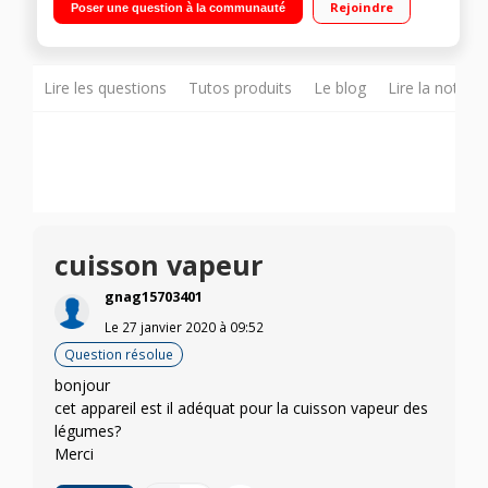
Rejoindre
Poser une question à la communauté
automatique - Départ différé
Lire les questions
Tutos produits
Le blog
Lire la notice
cuisson vapeur
gnag15703401
Le
27 janvier 2020
à
09:52
Question résolue
bonjour
cet appareil est il adéquat pour la cuisson vapeur des
légumes?
Merci