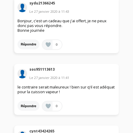
sydu21366245
Le
27 janvier 2020
à
11:43
Bonjour, c'est un cadeau que j'ai offert, je ne peux
donc pas vous répondre.
Bonne journée
0
Répondre
sos951113613
Le
27 janvier 2020
à
11:41
le contraire serait maleureux ! bien sur q'il est adéquat
pour la cuisson vapeur !
0
Répondre
cynt43424265