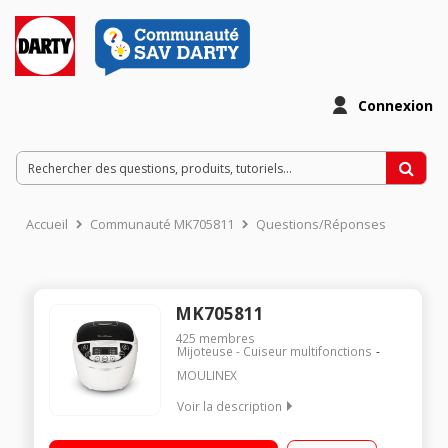
Connexion
Accueil
Communauté MK705811
Questions/Réponses
MK705811
425
membres
Mijoteuse - Cuiseur multifonctions
MOULINEX
Voir la description
Muticuiseur traditionnel - 5 litres Système de chauffe 2D 12
programmes et fonctions - Ecran LCD Maintien au chaud