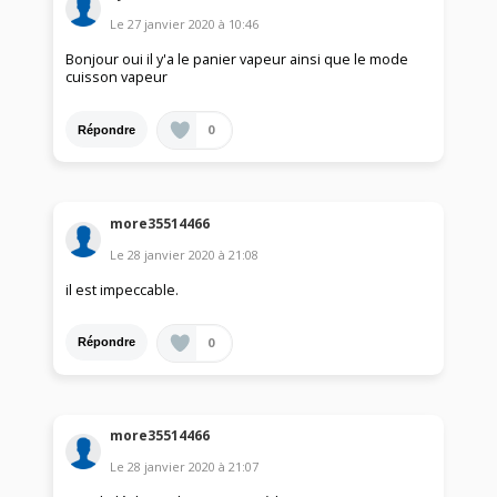
Le
27 janvier 2020
à
10:46
Bonjour oui il y'a le panier vapeur ainsi que le mode
cuisson vapeur
0
Répondre
more35514466
Le
28 janvier 2020
à
21:08
il est impeccable.
0
Répondre
more35514466
Le
28 janvier 2020
à
21:07