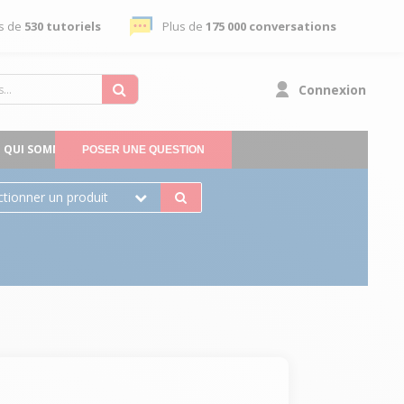
s de
530 tutoriels
Plus de
175 000 conversations
Connexion
QUI SOMMES-NOUS
POSER UNE QUESTION
ctionner un produit