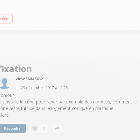
Saucisse et Kebbe - Cônes Râper, Trancher et macédoine Capacité hachoir : 5
ndre
fixation
vimo56443432
Le
29 décembre 2017
à
12:25
bonjour
si j'installe le cône pour raper par exemple des carottes, comment le
cône reste t-il fixé dans le logement conique en plastique
Merci
0
Répondre