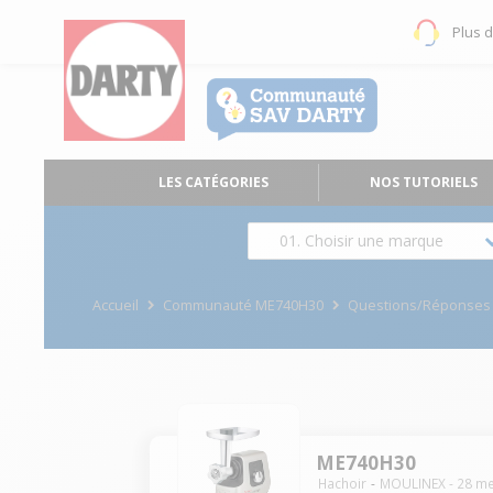
Plus 
LES CATÉGORIES
NOS TUTORIELS
01. Choisir une marque
Accueil
Communauté ME740H30
Questions/Réponses
ME740H30
Hachoir
MOULINEX
-
28
me