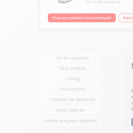
Voir la description
Hachoir à viande semi professionnel Accessoires 
Rejoi
Poser une question à la communauté
Compartiment de rangement
Lire les questions
Tutos produits
Le blog
Lire la notice
Consulter sur darty.com
Darty 2nde Vie
Acheter une pièce détachée