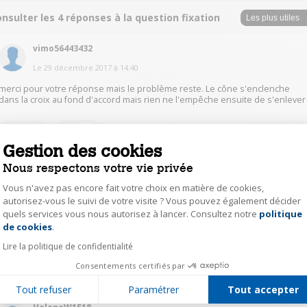
nsulter les 4 réponses à la question fixation
vimo56443432
Le
29 décembre 2017
à
14:40
merci pour votre réponse mais le problème reste. Le cône s'enclenche
dans la croix au fond d'accord mais rien ne l'empêche ensuite de s'enlever
1
Répondre
Gestion des cookies
Nous respectons votre vie privée
BernardB5814
Vous n'avez pas encore fait votre choix en matière de cookies,
Le
30 décembre 2017
à
10:38
autorisez-vous le suivi de votre visite ? Vous pouvez également décider
inserer le cone rapeur dans la piece plastique bien l'inserer dans les
quels services vous nous autorisez à lancer. Consultez notre
politique
Axeptio consent
ailettes plastique le tourner un peu sur la gauche, mettre en marche. c'est
de cookies
.
la force centrifuge qui le tiens plaqué
Lire la politique de confidentialité
Consentements certifiés par
0
Répondre
Tout refuser
Paramétrer
Tout accepter