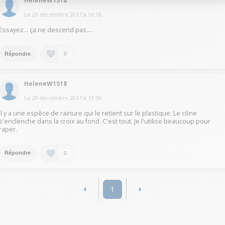
HeleneW1518
Le
29 décembre 2017
à
16:18
Essayez... ça ne descend pas....
0
Répondre
HeleneW1518
Le
29 décembre 2017
à
13:59
Il y a une espèce de rainure qui le retient sur le plastique. Le cône
s'enclenche dans la croix au fond. C'est tout. Je l'utilise beaucoup pour
raper.
0
Répondre
1