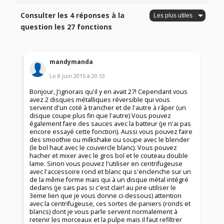
Consulter les 4 réponses à la
question les 27 fonctions
mandymanda
Le
8 juin 2015
à
20:53
Bonjour, J'ignorais qu'il y en avait 27! Cependant vous
avez 2 disques métalliques réversible qui vous
servent d'un coté à trancher et de l'autre à râper (un
disque coupe plus fin que l'autre) Vous pouvez
également faire des sauces avec la batteur (je n'ai pas
encore essayé cette fonction). Aussi vous pouvez faire
des smoothie ou milkshake ou soupe avec le blender
(le bol haut avec le couvercle blanc). Vous pouvez
hacher et mixer avec le gros bol et le couteau double
lame. Sinon vous pouvez l'utiliser en centrifugeuse
avec l'accessoire rond et blanc qui s'enclenche sur un
de la même forme mais qui à un disque métal intégré
dedans (je sais pas si c'est clair! au pire utiliser le
3eme lien que je vous donne ci-dessous) attention
avec la centrifugeuse, ces sortes de paniers (ronds et
blancs) dont je vous parle servent normalement à
retenir les morceaux et la pulpe mais il faut refiltrer