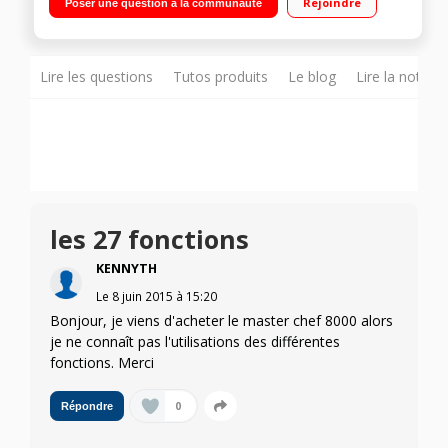
Rejoindre
Poser une question à la communauté
fin/gros, disque réversible émincer fin/gros Disque à gratter -
Rangement accessoires - Range-cordon
Lire les questions
Tutos produits
Le blog
Lire la notice
les 27 fonctions
KENNYTH
Le
8 juin 2015
à
15:20
Bonjour, je viens d'acheter le master chef 8000 alors
je ne connaît pas l'utilisations des différentes
fonctions. Merci
0
Répondre