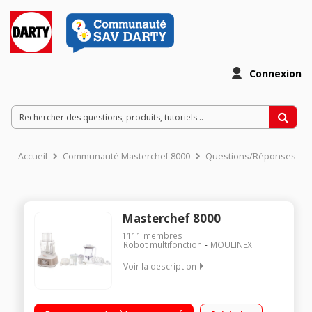
Connexion
Accueil
Communauté Masterchef 8000
Questions/Réponses
Masterchef 8000
1111
membres
Robot multifonction
MOULINEX
Voir la description
Capacité du bol 3L + Blender 1,5L Couteau multifonction inox -
Pétrin - Batteur - Presse-agrumes Disque réversible râper