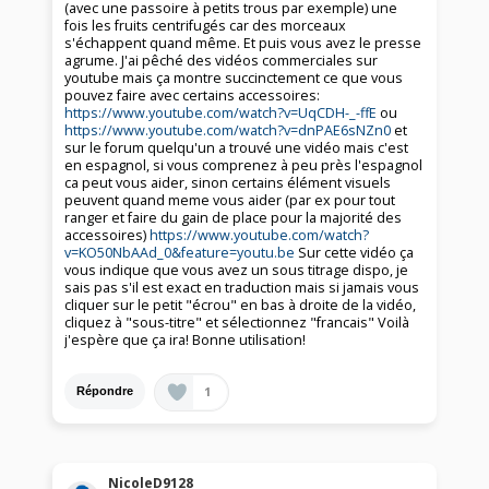
(avec une passoire à petits trous par exemple) une
fois les fruits centrifugés car des morceaux
s'échappent quand même. Et puis vous avez le presse
agrume. J'ai pêché des vidéos commerciales sur
youtube mais ça montre succinctement ce que vous
pouvez faire avec certains accessoires:
https://www.youtube.com/watch?v=UqCDH-_-ffE
ou
https://www.youtube.com/watch?v=dnPAE6sNZn0
et
sur le forum quelqu'un a trouvé une vidéo mais c'est
en espagnol, si vous comprenez à peu près l'espagnol
ca peut vous aider, sinon certains élément visuels
peuvent quand meme vous aider (par ex pour tout
ranger et faire du gain de place pour la majorité des
accessoires)
https://www.youtube.com/watch?
v=KO50NbAAd_0&feature=youtu.be
Sur cette vidéo ça
vous indique que vous avez un sous titrage dispo, je
sais pas s'il est exact en traduction mais si jamais vous
cliquer sur le petit "écrou" en bas à droite de la vidéo,
cliquez à "sous-titre" et sélectionnez "francais" Voilà
j'espère que ça ira! Bonne utilisation!
1
Répondre
NicoleD9128