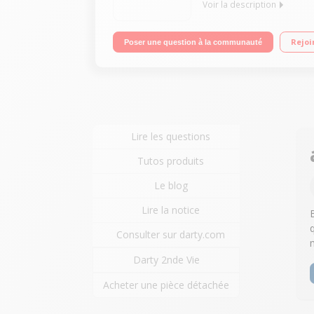
Voir la description
Capacité du bol 3L + Blender 1,5L Couteau multifon
Rejoi
Poser une question à la communauté
gratter - Rangement accessoires - Range-cordon
Lire les questions
Tutos produits
Le blog
Lire la notice
Consulter sur darty.com
Darty 2nde Vie
Acheter une pièce détachée