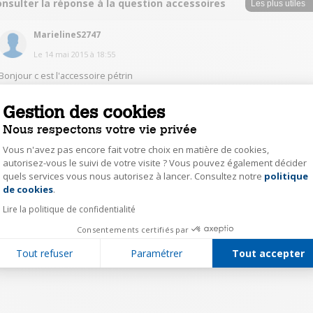
nsulter la réponse à la question accessoires
MarielineS2747
Le
14 mai 2015
à
18:55
Bonjour c est l'accessoire pétrin
Gestion des cookies
1
Répondre
Nous respectons votre vie privée
Vous n'avez pas encore fait votre choix en matière de cookies,
1
autorisez-vous le suivi de votre visite ? Vous pouvez également décider
quels services vous nous autorisez à lancer. Consultez notre
politique
Axeptio consent
de cookies
.
Lire la politique de confidentialité
Consentements certifiés par
Tout refuser
Paramétrer
Tout accepter