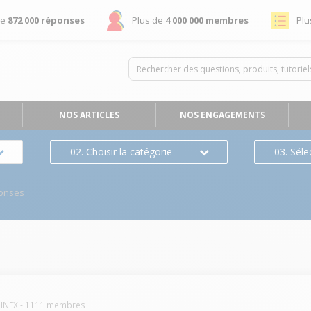
de
872 000 réponses
Plus de
4 000 000 membres
Plu
NOS ARTICLES
NOS ENGAGEMENTS
02. Choisir la catégorie
03. Séle
onses
INEX
-
1111
membres