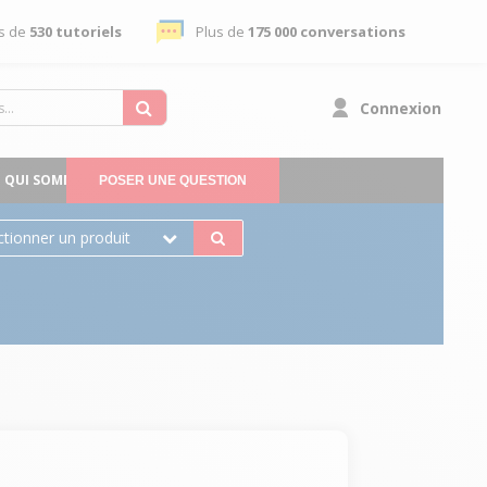
s de
530 tutoriels
Plus de
175 000 conversations
Connexion
QUI SOMMES-NOUS
POSER UNE QUESTION
ctionner un produit