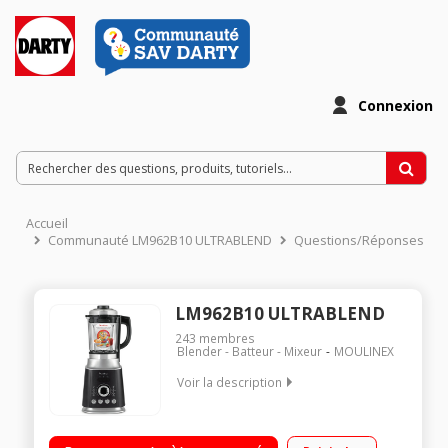
Connexion
Accueil
Communauté LM962B10 ULTRABLEND
Questions/Réponses
LM962B10 ULTRABLEND
243
membres
Blender - Batteur - Mixeur
MOULINEX
Voir la description
Super blender chauffant - 45 000 tours/minute Bol 2 litres en
verre - préparation chaude ou froide Variateur de vitesses -