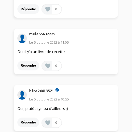
0
Répondre
mela55632225
Le
5 octobre 2022
à
11:05
Oui il y'a un livre de recette
0
Répondre
bfra24413521
Le
5 octobre 2022
à
10:55
Oui, plutôt sympa d'ailleurs ;)
0
Répondre