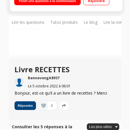
Rejoindre
Poser une question à la communauté
Fonction pulse - Puissance 1300 Watts 8 programmes : soupe,
coulis, sauce, compote, lait végétal, glace pilée, smoothie,
milkshakes
Lire les questions
Tutos produits
Le blog
Lire la notice
Livre RECETTES
BannavongA8937
Le
5 octobre 2022
à
06:01
Bonjour, est-ce qu'il a un livre de recettes ? Merci
0
Répondre
Consulter les 5 réponses à la