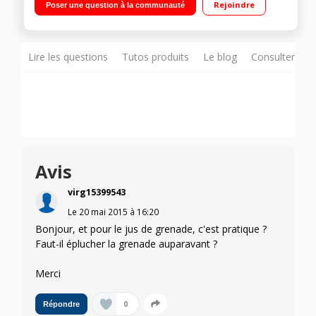
Rejoindre
Poser une question à la communauté
- 2 pichets de 1 L
Lire les questions
Tutos produits
Le blog
Consulter sur
Avis
virg15399543
Le
20 mai 2015
à
16:20
Bonjour, et pour le jus de grenade, c'est pratique ?
Faut-il éplucher la grenade auparavant ?
Merci
0
Répondre