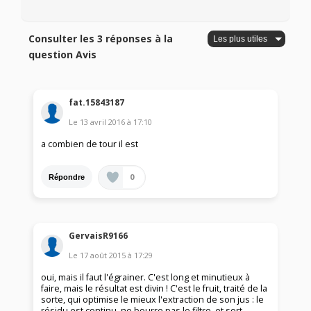
Consulter les 3 réponses à la
question Avis
fat.15843187
Le
13 avril 2016
à
17:10
a combien de tour il est
0
Répondre
GervaisR9166
Le
17 août 2015
à
17:29
oui, mais il faut l'égrainer. C'est long et minutieux à
faire, mais le résultat est divin ! C'est le fruit, traité de la
sorte, qui optimise le mieux l'extraction de son jus : le
résidu est continu, ne bourre pas le filtre, et sort