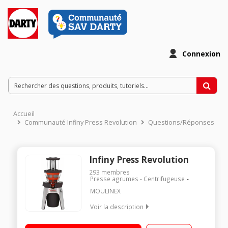
Connexion
Accueil
Communauté Infiny Press Revolution
Questions/Réponses
Infiny Press Revolution
293
membres
Presse agrumes - Centrifugeuse
MOULINEX
Voir la description
Pressoir équipé d'une vis sans fin Jus de fruits, coulis,
compotes, soupes, veloutés, sauces Silencieux : 70 dB 2 tamis