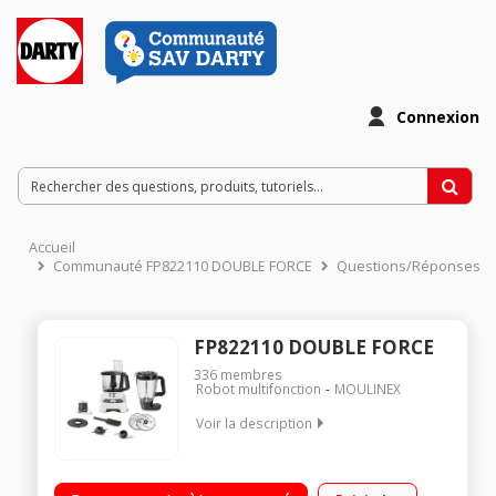
Connexion
Accueil
Communauté FP822110 DOUBLE FORCE
Questions/Réponses
FP822110 DOUBLE FORCE
336
membres
Robot multifonction
MOULINEX
Voir la description
Capacité du bol 3 litres - Blender 2 litres 1000W - 2 vitesses +
fonction pulse Disques réversibles râpeur/trancheur - Disque