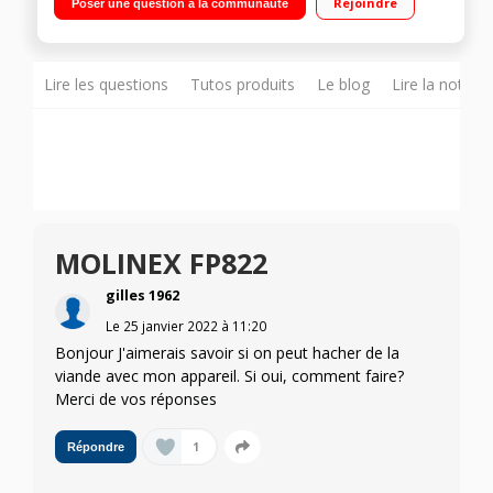
Rejoindre
Poser une question à la communauté
émulsionneur - Mini-hachoir Rangement dans le bol
Lire les questions
Tutos produits
Le blog
Lire la notice
MOLINEX FP822
gilles 1962
Le
25 janvier 2022
à
11:20
Bonjour J'aimerais savoir si on peut hacher de la
viande avec mon appareil. Si oui, comment faire?
Merci de vos réponses
1
Répondre