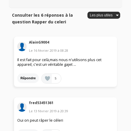
Consulter les 6 réponses à la
question Rapper du celeri
AlainG9004
Le
16 février 2019
à
08:28
Il est fait pour celà,mais nous n'utilisons plus cet
appareil, c'est un véritable gajet ...
5
Répondre
fred53451361
Le
13 février 2019
à
20:39
Oui on peut râper le céleri