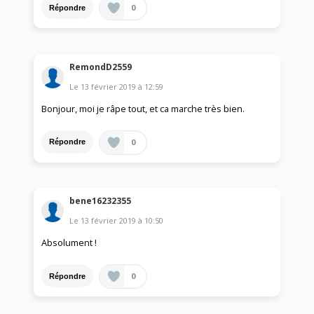
0
Répondre
RemondD2559
Le
13 février 2019
à
12:59
Bonjour, moi je râpe tout, et ca marche très bien.
0
Répondre
bene16232355
Le
13 février 2019
à
10:50
Absolument !
0
Répondre