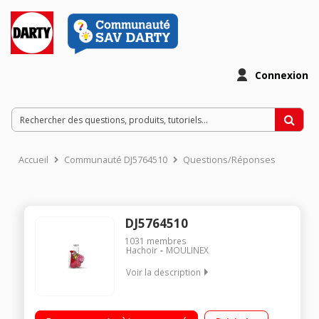
Connexion
Accueil
Communauté DJ5764510
Questions/Réponses
DJ5764510
1031
membres
Hachoir
MOULINEX
Voir la description
Découpe de légumes électrique 4 en 1 facile à utiliser,
résultats parfaits garantis Polyvalent : 4 cônes de couleurs