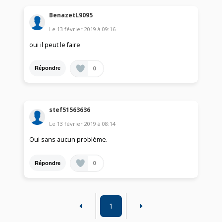
BenazetL9095
Le
13 février 2019
à
09:16
oui il peut le faire
0
Répondre
stef51563636
Le
13 février 2019
à
08:14
Oui sans aucun problème.
0
Répondre
1