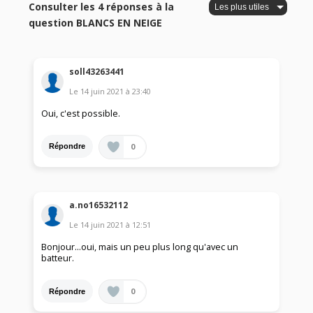
Consulter les 4 réponses à la
question BLANCS EN NEIGE
soll43263441
Le
14 juin 2021
à
23:40
Oui, c'est possible.
0
Répondre
a.no16532112
Le
14 juin 2021
à
12:51
Bonjour...oui, mais un peu plus long qu'avec un
batteur.
0
Répondre