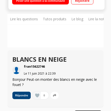
Rejoindre
Poser une question à la communauté
anti-éclaboussures : pour un mixage sécurisé Inclus : Hachoir
(500ml),fouet et verre doseur de 800 ml
Lire les questions
Tutos produits
Le blog
Lire la notice
BLANCS EN NEIGE
fran15622746
Le
11 juin 2021
à
22:39
Bonjour Peut-on monter des blancs en neige avec le
fouet ?
0
Répondre