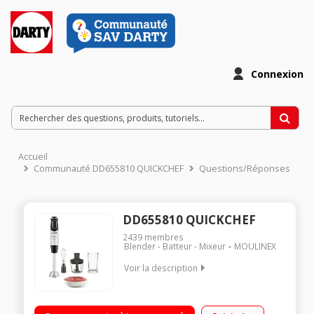
Connexion
Accueil
Communauté DD655810 QUICKCHEF
Questions/Réponses
DD655810 QUICKCHEF
2439
membres
Blender - Batteur - Mixeur
MOULINEX
Voir la description
Variateur de 10 vitesses rétroéclairé Puissance 1000W -
Technologie Powelix pour un mixage 30% plus rapide Pied