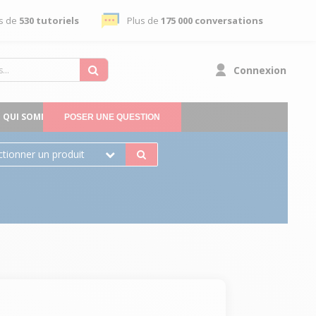
s de
530 tutoriels
Plus de
175 000 conversations
Connexion
QUI SOMMES-NOUS
POSER UNE QUESTION
ctionner un produit