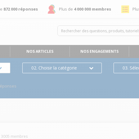
de
872 000 réponses
Plus de
4 000 000 membres
Plu
NOS ARTICLES
NOS ENGAGEMENTS
02. Choisir la catégorie
03. Séle
Réponses
n
-
3005
membres