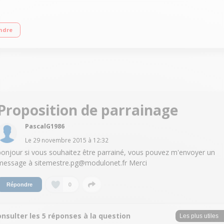
(3 litres utiles) 12 vitesses + Pulse + Turbo - 12 programmes automatiques Tem
ndre
r/concasser, accessoire fond plat pour saisir, livre 300 recettes
Proposition de parrainage
PascalG1986
Le
29 novembre 2015
à
12:32
bonjour si vous souhaitez être parrainé, vous pouvez m'envoyer un
message à sitemestre.pg@modulonet.fr Merci
0
Répondre
nsulter les 5 réponses à la question