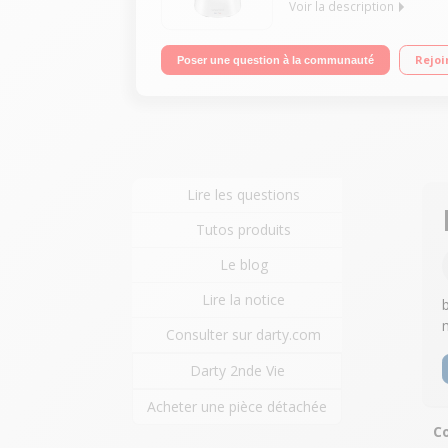
Voir la description
Robot cuiseur multifonction - Bol inox 4.5 litres 
Rejoi
Poser une question à la communauté
batteur, mélangeur, couteau hachoir, couteau pétri
Lire les questions
Tutos produits
Le blog
Lire la notice
Consulter sur darty.com
Darty 2nde Vie
Acheter une pièce détachée
Co