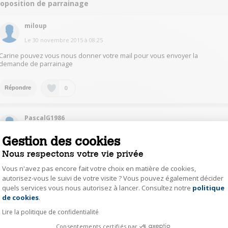
roposition de parrainage
miloup
Le
30 novembre 2015
à
08:25
Carine pouvez vous nous donner votre mail pour vous envoyer la
demande de parrainage
0
Répondre
PascalG1986
Le
30 novembre 2015
à
06:42
Gestion des cookies
bonjour Pour pouvoir vous parrainer, il faut m'envoyer votre adresse mail à
Nous respectons votre vie privée
l'adresse indiquée ci-dessus
Vous n'avez pas encore fait votre choix en matière de cookies,
autorisez-vous le suivi de votre visite ? Vous pouvez également décider
0
Répondre
quels services vous nous autorisez à lancer. Consultez notre
politique
Axeptio consent
de cookies
.
carine6598
Lire la politique de confidentialité
Le
29 novembre 2015
à
22:42
Consentements certifiés par