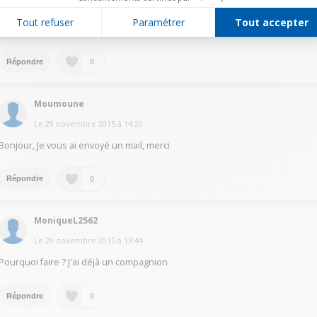
Bonjour, Je vais franchir le cap et m'offrir le companion, pouvez-vous me
Tout refuser
Paramétrer
Tout accepter
parrainer ?
0
Répondre
Moumoune
Le
29 novembre 2015
à
14:20
Bonjour, Je vous ai envoyé un mail, merci
0
Répondre
MoniqueL2562
Le
29 novembre 2015
à
13:44
Pourquoi faire ? J'ai déjà un compagnion
0
Répondre