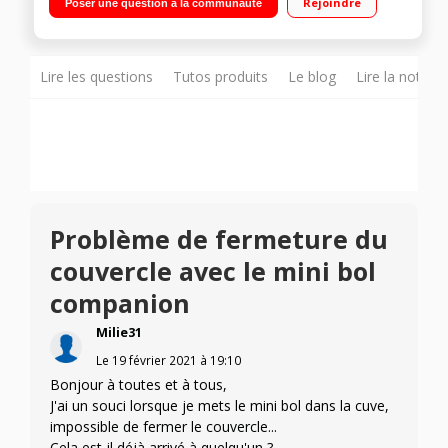
Rejoindre
Poser une question à la communauté
Température réglable 30°C à 150°C Panier vapeur, batteur,
mélangeur, couteau hachoir, couteau pétrir/concasser,
accessoire fond plat pour saisir, livre 300 recettes
Lire les questions
Tutos produits
Le blog
Lire la notice
Problème de fermeture du
couvercle avec le mini bol
companion
Milie31
Le
19 février 2021
à
19:10
Bonjour à toutes et à tous,
J'ai un souci lorsque je mets le mini bol dans la cuve,
impossible de fermer le couvercle...
Cela est-il déjà arrivé à quelqu'un ?