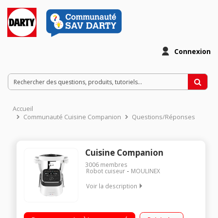
Connexion
Accueil
Communauté Cuisine Companion
Questions/Réponses
Cuisine Companion
3006
membres
Robot cuiseur
MOULINEX
Voir la description
Robot cuiseur multifonction - Bol inox 4.5 litres (3 litres utiles)
12 vitesses + Pulse + Turbo - 12 programmes automatiques