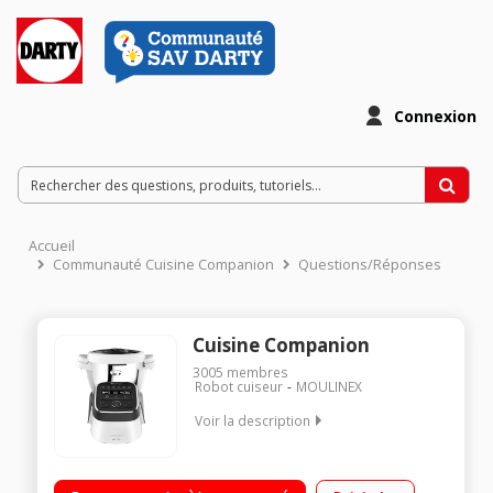
Connexion
Accueil
Communauté Cuisine Companion
Questions/Réponses
Cuisine Companion
3005
membres
Robot cuiseur
MOULINEX
Voir la description
Robot cuiseur multifonction - Bol inox 4.5 litres (3 litres utiles)
12 vitesses + Pulse + Turbo - 12 programmes automatiques