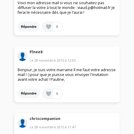
Voici mon adresse mail si vous ne souhaitez pas
diffuser la votre à tout le monde : viaud.p@hotmail.fr Je
ferai le nécessaire dès que je l'aurai !
0
Répondre
Plnee8
Le
28 novembre 2015
à
12:03
Bonjour, je suis votre marraine Il me faut votre adresse
mail ! :) pour que je puisse vous envoyer l'invitation
avant votre achat ! Pauline,
0
Répondre
chriscompanion
Le
28 novembre 2015
à
11:47