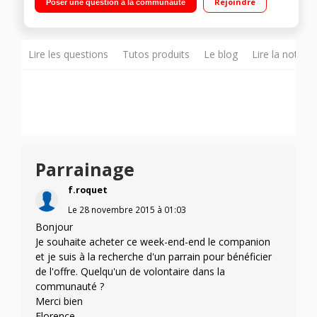
Rejoindre
Poser une question à la communauté
Température réglable 30°C à 150°C Panier vapeur, batteur,
mélangeur, couteau hachoir, couteau pétrir/concasser,
accessoire fond plat pour saisir, livre 300 recettes
Lire les questions
Tutos produits
Le blog
Lire la notice
Parrainage
f.roquet
Le
28 novembre 2015
à
01:03
Bonjour
Je souhaite acheter ce week-end-end le companion
et je suis à la recherche d'un parrain pour bénéficier
de l'offre. Quelqu'un de volontaire dans la
communauté ?
Merci bien
Florence