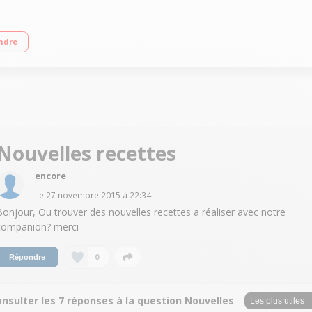
(3 litres utiles) 12 vitesses + Pulse + Turbo - 12 programmes automatiques Tem
ndre
r/concasser, accessoire fond plat pour saisir, livre 300 recettes
Nouvelles recettes
encore
Le
27 novembre 2015
à
22:34
Bonjour, Ou trouver des nouvelles recettes a réaliser avec notre
companion? merci
0
Répondre
nsulter les 7 réponses à la question Nouvelles