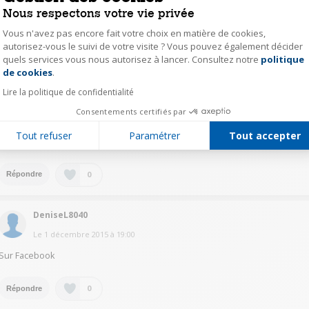
Nous respectons votre vie privée
Bonsoir, tu peux aller sur 750gr.com; il y a une partie des recettes qui sont
faites au Companion. Bon appétit.
Vous n'avez pas encore fait votre choix en matière de cookies,
autorisez-vous le suivi de votre visite ? Vous pouvez également décider
quels services vous nous autorisez à lancer. Consultez notre
politique
Axeptio consent
0
Répondre
de cookies
.
Lire la politique de confidentialité
typhainev
Consentements certifiés par
Le
1 décembre 2015
à
19:25
Tout refuser
Paramétrer
Tout accepter
Oui il y a des groupes sur Facebook
0
Répondre
DeniseL8040
Le
1 décembre 2015
à
19:00
Sur Facebook
0
Répondre