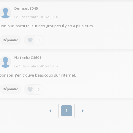
DeniseL8040
Le
1 décembre 2015
à
19:00
Bonjour inscrit toi sur des groupes il y en a plusieurs
0
Répondre
NatachaC4691
Le
1 décembre 2015
à
18:57
bonsoir, j'en trouve beaucoup sur internet.
0
Répondre
1