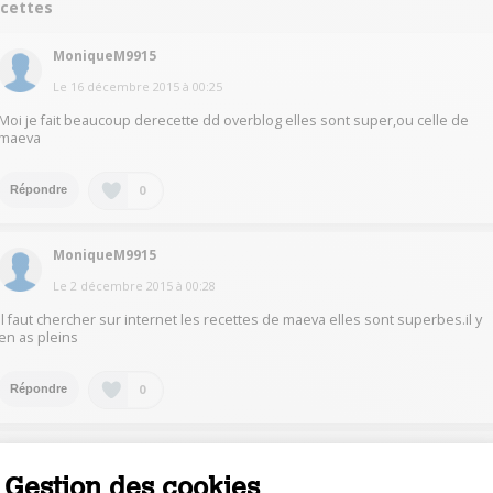
ecettes
MoniqueM9915
Le
16 décembre 2015
à
00:25
Moi je fait beaucoup derecette dd overblog elles sont super,ou celle de
maeva
0
Répondre
MoniqueM9915
Le
2 décembre 2015
à
00:28
Il faut chercher sur internet les recettes de maeva elles sont superbes.il y
en as pleins
0
Répondre
MarinaV5335
Gestion des cookies
Le
1 décembre 2015
à
21:51