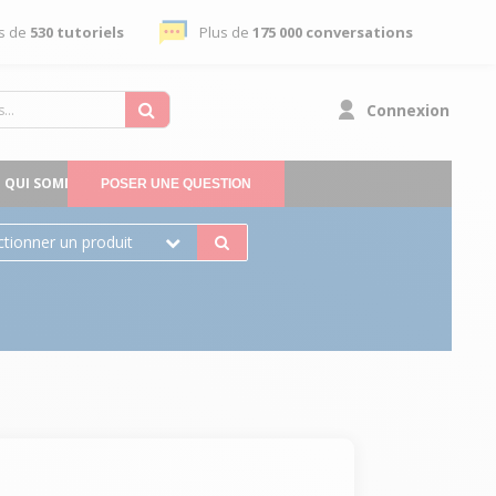
s de
530 tutoriels
Plus de
175 000 conversations
Connexion
QUI SOMMES-NOUS
POSER UNE QUESTION
ctionner un produit