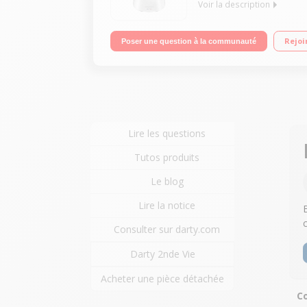
Voir la description
Robot cuiseur multifonction - Bol inox 4.5 litres 
Rejoi
Poser une question à la communauté
batteur, mélangeur, couteau hachoir, couteau pétri
Lire les questions
Tutos produits
Le blog
Lire la notice
Consulter sur darty.com
Darty 2nde Vie
Acheter une pièce détachée
Co