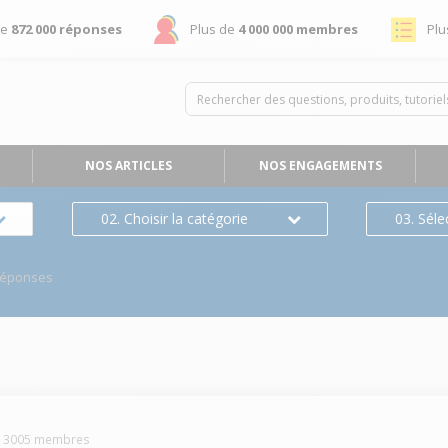
de
872 000 réponses
Plus de
4 000 000 membres
Plu
NOS ARTICLES
NOS ENGAGEMENTS
02. Choisir la catégorie
03. Séle
Réponses
n
-
3005
membres