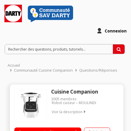
Connexion
Accueil
Communauté Cuisine Companion
Questions/Réponses
Cuisine Companion
3005
membres
Robot cuiseur
MOULINEX
Voir la description
Robot cuiseur multifonction - Bol inox 4.5 litres (3 litres utiles)
12 vitesses + Pulse + Turbo - 12 programmes automatiques