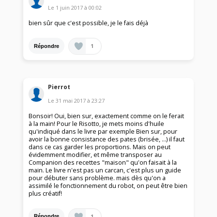
Le
1 juin 2017
à
00:02
bien sûr que c'est possible, je le fais déjà
1
Répondre
Pierrot
Le
31 mai 2017
à
23:27
Bonsoir! Oui, bien sur, exactement comme on le ferait
à la main! Pour le Risotto, je mets moins d'huile
qu'indiqué dans le livre par exemple Bien sur, pour
avoir la bonne consistance des pates (brisée, ...) il faut
dans ce cas garder les proportions. Mais on peut
évidemment modifier, et même transposer au
Companion des recettes "maison" qu'on faisait à la
main. Le livre n'est pas un carcan, c'est plus un guide
pour débuter sans problème. mais dès qu'on a
assimilé le fonctionnement du robot, on peut être bien
plus créatif!
1
Répondre