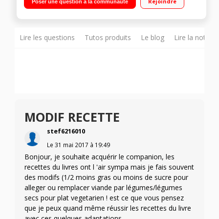
Rejoindre
Poser une question à la communauté
Température réglable 30°C à 150°C Panier vapeur, batteur,
mélangeur, couteau hachoir, couteau pétrir/concasser,
accessoire fond plat pour saisir, livre 300 recettes
Lire les questions
Tutos produits
Le blog
Lire la notice
MODIF RECETTE
stef6216010
Le
31 mai 2017
à
19:49
Bonjour, je souhaite acquérir le companion, les
recettes du livres ont l 'air sympa mais je fais souvent
des modifs (1/2 moins gras ou moins de sucre pour
alleger ou remplacer viande par légumes/légumes
secs pour plat vegetarien ! est ce que vous pensez
que je peux quand même réussir les recettes du livre
avec ces quelques adaptations...