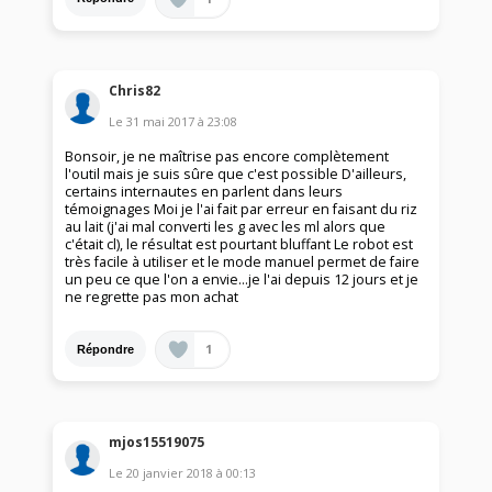
Chris82
Le
31 mai 2017
à
23:08
Bonsoir, je ne maîtrise pas encore complètement
l'outil mais je suis sûre que c'est possible D'ailleurs,
certains internautes en parlent dans leurs
témoignages Moi je l'ai fait par erreur en faisant du riz
au lait (j'ai mal converti les g avec les ml alors que
c'était cl), le résultat est pourtant bluffant Le robot est
très facile à utiliser et le mode manuel permet de faire
un peu ce que l'on a envie...je l'ai depuis 12 jours et je
ne regrette pas mon achat
1
Répondre
mjos15519075
Le
20 janvier 2018
à
00:13