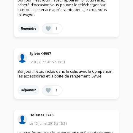
Bonjour il est fourni avec l'appareil . Si vous l'avez
acheté d'occasion vous pouvez le télécharger sur
internet. Le service après vente peut, je crois vous
l'envoyer.
1
Répondre
SylvieK4997
Le
8 juillet 2015
à
10:01
Bonjour, Il était inclus dans le colis avec le Companion,
les accessoires et la boite de rangement. Sylvie
1
Répondre
HeleneC3745
Le
10 juillet 2015
à
15:31
Le livre, fourni avec le companion neuf, est également