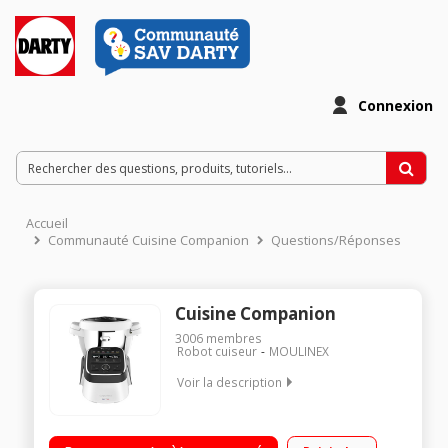
Connexion
Accueil
Communauté Cuisine Companion
Questions/Réponses
Cuisine Companion
3006
membres
Robot cuiseur
MOULINEX
Voir la description
Robot cuiseur multifonction - Bol inox 4.5 litres (3 litres utiles)
12 vitesses + Pulse + Turbo - 12 programmes automatiques