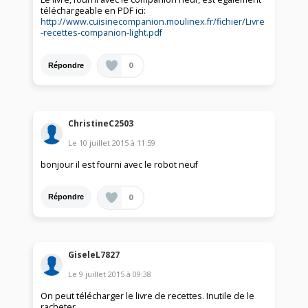
téléchargeable en PDF ici:
http://www.cuisinecompanion.moulinex.fr/fichier/Livre
-recettes-companion-light.pdf
0
Répondre
ChristineC2503
Le
10 juillet 2015
à
11:59
bonjour il est fourni avec le robot neuf
0
Répondre
GiseleL7827
Le
9 juillet 2015
à
09:38
On peut télécharger le livre de recettes. Inutile de le
racheter.