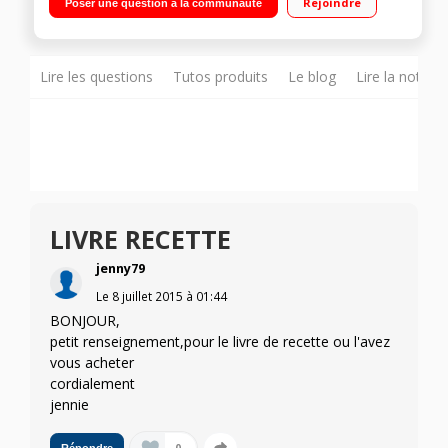
Rejoindre
Poser une question à la communauté
Température réglable 30°C à 150°C Panier vapeur, batteur,
mélangeur, couteau hachoir, couteau pétrir/concasser,
accessoire fond plat pour saisir, livre 300 recettes
Lire les questions
Tutos produits
Le blog
Lire la notice
LIVRE RECETTE
jenny79
Le
8 juillet 2015
à
01:44
BONJOUR,
petit renseignement,pour le livre de recette ou l'avez
vous acheter
cordialement
jennie