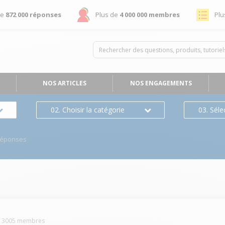
de
872 000 réponses
Plus de
4 000 000 membres
Plu
NOS ARTICLES
NOS ENGAGEMENTS
02. Choisir la catégorie
03. Séle
Réponses
n
-
3005
membres