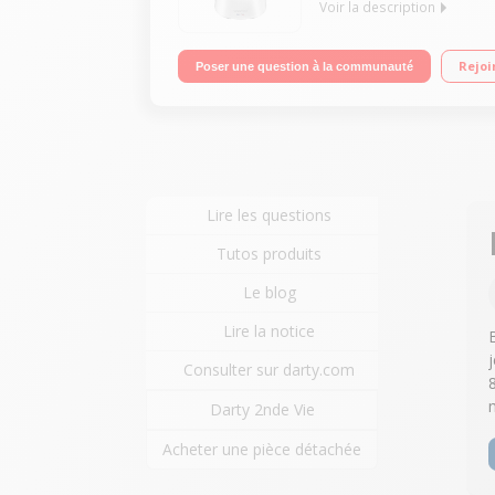
Voir la description
Robot cuiseur multifonction - Bol inox 4.5 litres 
Rejoi
Poser une question à la communauté
batteur, mélangeur, couteau hachoir, couteau pétri
Lire les questions
Tutos produits
Le blog
Lire la notice
Consulter sur darty.com
Darty 2nde Vie
Acheter une pièce détachée