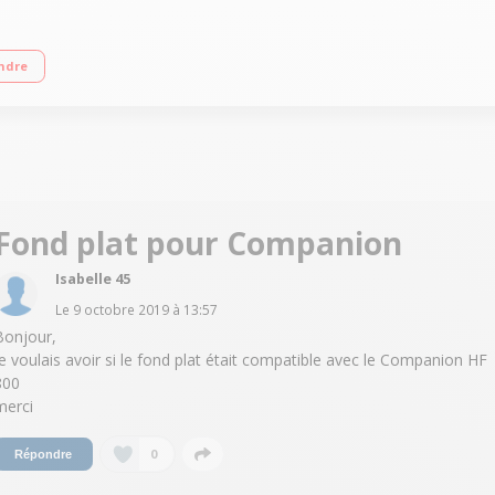
(3 litres utiles) 12 vitesses + Pulse + Turbo - 12 programmes automatiques Tem
ndre
r/concasser, accessoire fond plat pour saisir, livre 300 recettes
Fond plat pour Companion
Isabelle 45
Le
9 octobre 2019
à
13:57
Bonjour,
je voulais avoir si le fond plat était compatible avec le Companion HF
800
merci
0
Répondre