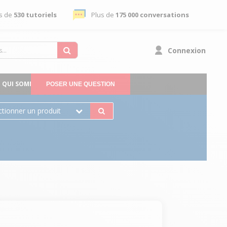
s de
530 tutoriels
Plus de
175 000 conversations
Connexion
QUI SOMMES-NOUS
POSER UNE QUESTION
ctionner un produit