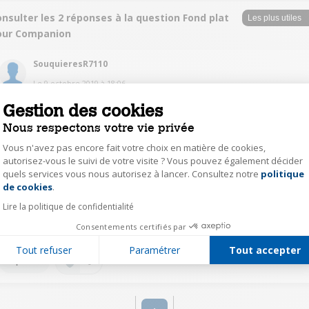
nsulter les 2 réponses à la question Fond plat
our Companion
SouquieresR7110
Le
9 octobre 2019
à
18:06
C est quoi le fond plat ? Je ne comprend pas.
Gestion des cookies
Nous respectons votre vie privée
0
Répondre
Vous n'avez pas encore fait votre choix en matière de cookies,
autorisez-vous le suivi de votre visite ? Vous pouvez également décider
quels services vous nous autorisez à lancer. Consultez notre
politique
Axeptio consent
audr56111531
de cookies
.
Le
9 octobre 2019
à
16:59
Lire la politique de confidentialité
non...ils ont pensé à tout..pour avoir le fond plat il faut avoir le companion
Consentements certifiés par
XL
Tout refuser
Paramétrer
Tout accepter
0
Répondre