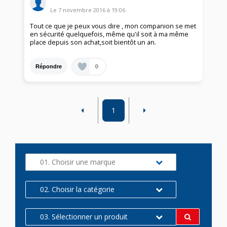
Le
7 novembre 2016
à
19:06
Tout ce que je peux vous dire , mon companion se met
en sécurité quelquefois, même qu'il soit à ma même
place depuis son achat,soit bientôt un an.
0
Répondre
1
01. Choisir une marque
02. Choisir la catégorie
03. Sélectionner un produit