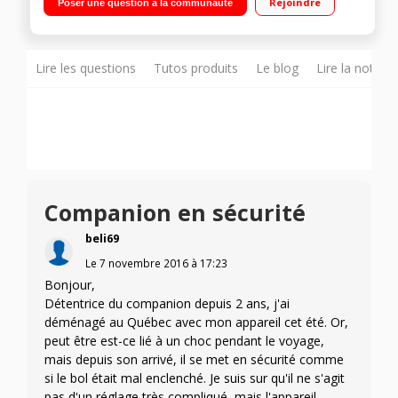
Rejoindre
Poser une question à la communauté
Température réglable 30°C à 150°C Panier vapeur, batteur,
mélangeur, couteau hachoir, couteau pétrir/concasser,
accessoire fond plat pour saisir, livre 300 recettes
Lire les questions
Tutos produits
Le blog
Lire la notice
Companion en sécurité
beli69
Le
7 novembre 2016
à
17:23
Bonjour,
Détentrice du companion depuis 2 ans, j'ai
déménagé au Québec avec mon appareil cet été. Or,
peut être est-ce lié à un choc pendant le voyage,
mais depuis son arrivé, il se met en sécurité comme
si le bol était mal enclenché. Je suis sur qu'il ne s'agit
pas d'un réglage très compliqué, mais l'appareil