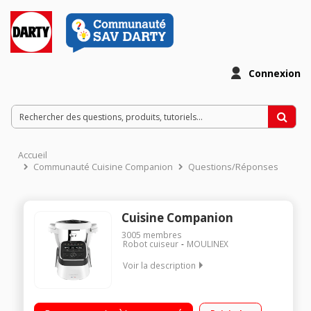
Connexion
Accueil
Communauté Cuisine Companion
Questions/Réponses
Cuisine Companion
3005
membres
Robot cuiseur
MOULINEX
Voir la description
Robot cuiseur multifonction - Bol inox 4.5 litres (3 litres utiles)
12 vitesses + Pulse + Turbo - 12 programmes automatiques