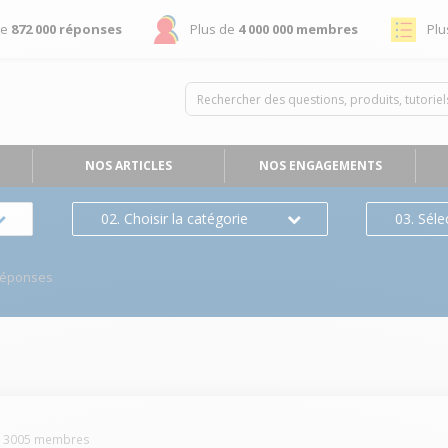
de
872 000 réponses
Plus de
4 000 000 membres
Plu
NOS ARTICLES
NOS ENGAGEMENTS
02. Choisir la catégorie
03. Séle
Réponses
n
-
3005
membres