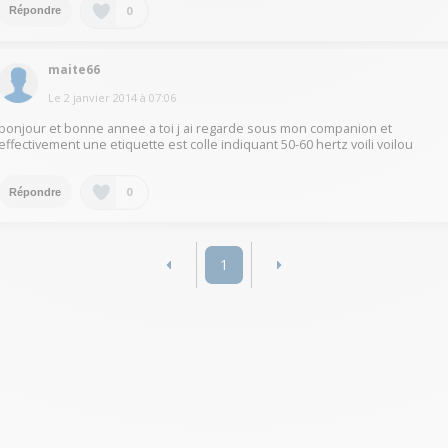
0
Répondre
maite66
Le
2 janvier 2014
à
07:06
bonjour et bonne annee a toi j ai regarde sous mon companion et
effectivement une etiquette est colle indiquant 50-60 hertz voili voilou
0
Répondre
1