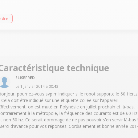
(3 litres utiles) 12 vitesses + Pulse + Turbo - 12 programmes automatiques Tem
ndre
r/concasser, accessoire fond plat pour saisir, livre 300 recettes
Caractéristique technique
ELISEFRED
Le
1 janvier 2014
à
00:43
Bonjour, pourriez-vous svp m'indiquer si le robot supporte le 60 Hertz
? Cela doit être indiqué sur une étiquette collée sur l'appareil.
Effectivement, on est muté en Polynésie en juillet prochain et là-bas,
contrairement à la métropole, la fréquence des courants est de 60 Hz
et non 50 hz. Ce serait dommage de ne pas pouvoir s'en servir là-bas 
Merci d'avance pour vos réponses. Cordialement et bonne année 201