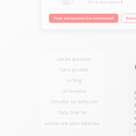
Voir la description
Robot cuiseur multifonction - Bol inox 4.5 litres 
Rejoi
Poser une question à la communauté
batteur, mélangeur, couteau hachoir, couteau pétri
Lire les questions
Tutos produits
Le blog
Lire la notice
Consulter sur darty.com
Darty 2nde Vie
Acheter une pièce détachée
!