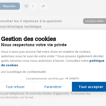
0
Répondre
nsulter les 3 réponses à la question
aractéristique technique
ELISEFRED
Gestion des cookies
Le
2 janvier 2014
à
09:49
Nous respectons votre vie privée
Bonjour, un grand merci pour vos réponses !! Bonne journée
Vous n'avez pas encore fait votre choix en matière de cookies,
autorisez-vous le suivi de votre visite ? Vous pouvez également décider
quels services vous nous autorisez à lancer. Consultez notre
politique
Axeptio consent
0
Répondre
de cookies
.
Lire la politique de confidentialité
nicolepeigney
Consentements certifiés par
Le
2 janvier 2014
à
08:56
Tout refuser
Paramétrer
Tout accepter
Le plus simple à mon avis et le plus sùr est de contacter moulinex par mail
ou par téléphone. Ils sont très faciles d'approche. Tu trouves les
coordonnées sur le net.