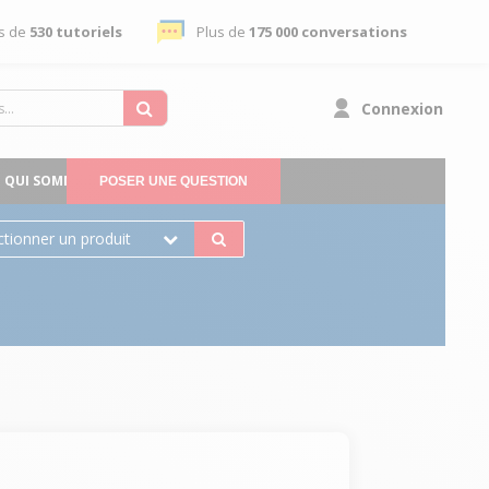
s de
530 tutoriels
Plus de
175 000 conversations
Connexion
QUI SOMMES-NOUS
POSER UNE QUESTION
ctionner un produit