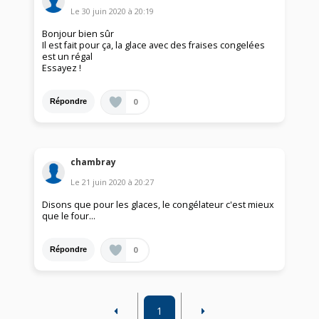
Le
30 juin 2020
à
20:19
Bonjour bien sûr
Il est fait pour ça, la glace avec des fraises congelées
est un régal
Essayez !
0
Répondre
chambray
Le
21 juin 2020
à
20:27
Disons que pour les glaces, le congélateur c'est mieux
que le four...
0
Répondre
1