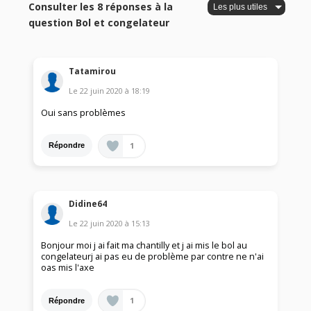
Consulter les 8 réponses à la
question Bol et congelateur
Tatamirou
Le
22 juin 2020
à
18:19
Oui sans problèmes
1
Répondre
Didine64
Le
22 juin 2020
à
15:13
Bonjour moi j ai fait ma chantilly et j ai mis le bol au
congelateurj ai pas eu de problème par contre ne n'ai
oas mis l'axe
1
Répondre