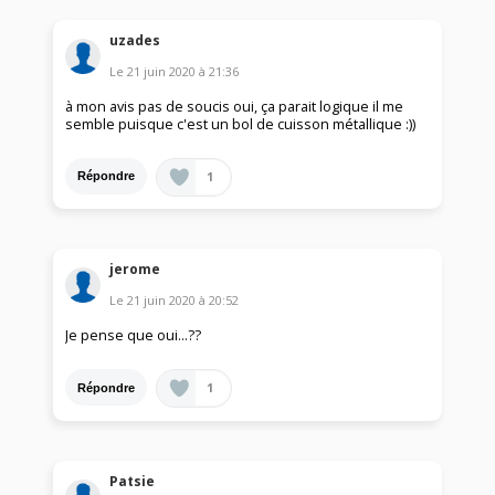
uzades
Le
21 juin 2020
à
21:36
à mon avis pas de soucis oui, ça parait logique il me
semble puisque c'est un bol de cuisson métallique :))
1
Répondre
jerome
Le
21 juin 2020
à
20:52
Je pense que oui...??
1
Répondre
Patsie