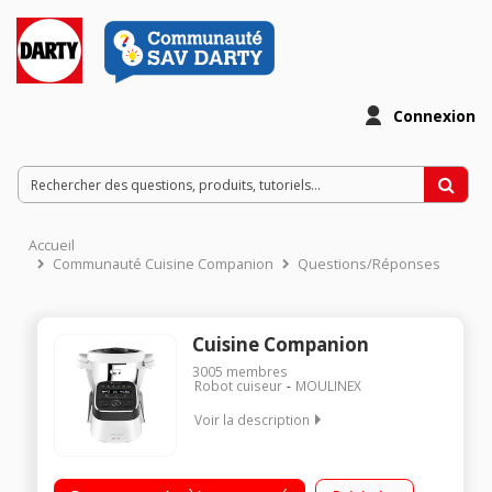
Connexion
Accueil
Communauté Cuisine Companion
Questions/Réponses
Cuisine Companion
3005
membres
Robot cuiseur
MOULINEX
Voir la description
Robot cuiseur multifonction - Bol inox 4.5 litres (3 litres utiles)
12 vitesses + Pulse + Turbo - 12 programmes automatiques