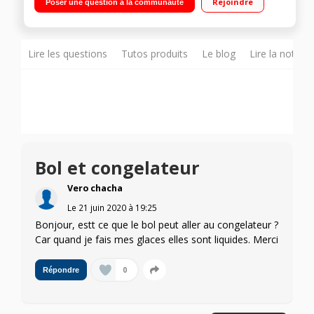
Rejoindre
Poser une question à la communauté
Température réglable 30°C à 150°C Panier vapeur, batteur,
mélangeur, couteau hachoir, couteau pétrir/concasser,
accessoire fond plat pour saisir, livre 300 recettes
Lire les questions
Tutos produits
Le blog
Lire la notice
Bol et congelateur
Vero chacha
Le
21 juin 2020
à
19:25
Bonjour, estt ce que le bol peut aller au congelateur ?
Car quand je fais mes glaces elles sont liquides. Merci
0
Répondre