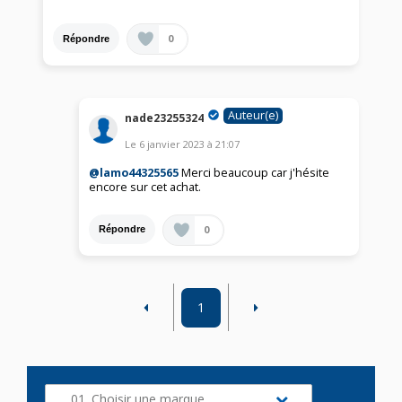
0
Répondre
Auteur(e)
nade23255324
Le
6 janvier 2023
à
21:07
@lamo44325565
Merci beaucoup car j'hésite
encore sur cet achat.
0
Répondre
1
01. Choisir une marque