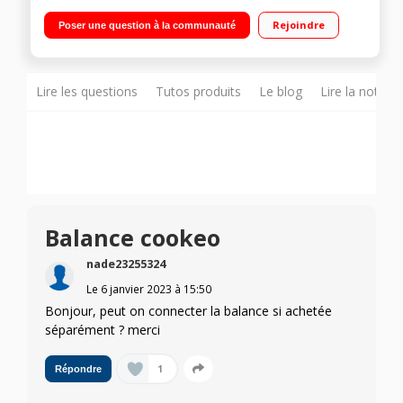
Multicuiseur intelligent haute pression connecté Écran tactile
LCD couleur inclinable - Capacité utile 4 L 13 modes de
Rejoindre
Poser une question à la communauté
cuisson - Puissance 1600 W Préparer des plats jusqu'à 6
personnes - Nombre de recettes intégrées Illimité avec
connexion WIFI
Lire les questions
Tutos produits
Le blog
Lire la notice
Balance cookeo
nade23255324
Le
6 janvier 2023
à
15:50
Bonjour, peut on connecter la balance si achetée
séparément ? merci
1
Répondre