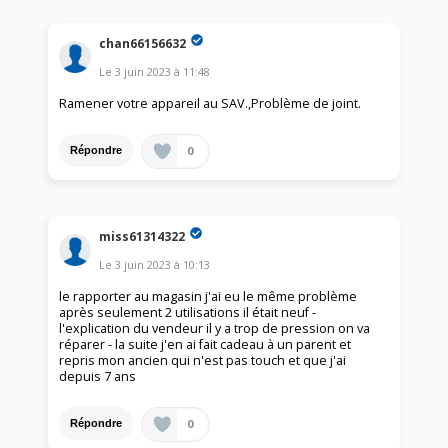
chan66156632
Le
3 juin 2023
à
11:48
Ramener votre appareil au SAV.,Problème de joint.
0
Répondre
miss61314322
Le
3 juin 2023
à
10:13
le rapporter au magasin j'ai eu le même problème
après seulement 2 utilisations il était neuf -
l'explication du vendeur il y a trop de pression on va
réparer - la suite j'en ai fait cadeau à un parent et
repris mon ancien qui n'est pas touch et que j'ai
depuis 7 ans
0
Répondre