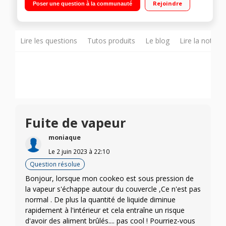
Rejoindre
Poser une question à la communauté
recettes intégrées Maintien au chaud et départ différé
Lire les questions
Tutos produits
Le blog
Lire la notice
Fuite de vapeur
moniaque
Le
2 juin 2023
à
22:10
Question résolue
Bonjour, lorsque mon cookeo est sous pression de
la vapeur s'échappe autour du couvercle ,Ce n'est pas
normal . De plus la quantité de liquide diminue
rapidement à l'intérieur et cela entraîne un risque
d'avoir des aliment brûlés.... pas cool ! Pourriez-vous