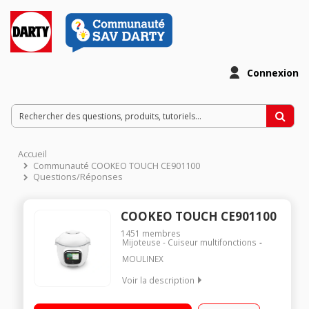
Connexion
Accueil
Communauté COOKEO TOUCH CE901100
Questions/Réponses
COOKEO TOUCH CE901100
1451
membres
Mijoteuse - Cuiseur multifonctions
MOULINEX
Voir la description
Multicuiseur intelligent connecté haute pression - 6 litres Écran
tactile en couleur - Inclinable 13 modes de cuisson - 250