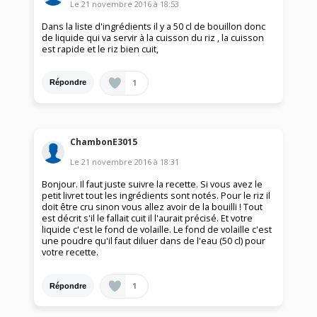
Le
21 novembre 2016
à
18:53
Dans la liste d'ingrédients il y a 50 cl de bouillon donc
de liquide qui va servir à la cuisson du riz , la cuisson
est rapide et le riz bien cuit,
1
Répondre
ChambonE3015
Le
21 novembre 2016
à
18:31
Bonjour. Il faut juste suivre la recette. Si vous avez le
petit livret tout les ingrédients sont notés. Pour le riz il
doit être cru sinon vous allez avoir de la bouilli ! Tout
est décrit s'il le fallait cuit il l'aurait précisé. Et votre
liquide c'est le fond de volaille. Le fond de volaille c'est
une poudre qu'il faut diluer dans de l'eau (50 cl) pour
votre recette.
1
Répondre