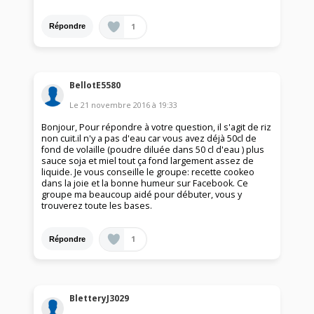
1
Répondre
BellotE5580
Le
21 novembre 2016
à
19:33
Bonjour, Pour répondre à votre question, il s'agit de riz
non cuit.il n'y a pas d'eau car vous avez déjà 50cl de
fond de volaille (poudre diluée dans 50 cl d'eau ) plus
sauce soja et miel tout ça fond largement assez de
liquide. Je vous conseille le groupe: recette cookeo
dans la joie et la bonne humeur sur Facebook. Ce
groupe ma beaucoup aidé pour débuter, vous y
trouverez toute les bases.
1
Répondre
BletteryJ3029