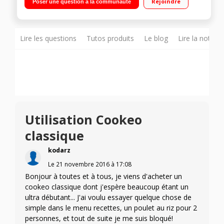
Rejoindre
Poser une question à la communauté
cuisson - Maintien au chaud Cuisson ultra rapide sous
pression - Panier vapeur
Lire les questions
Tutos produits
Le blog
Lire la notice
Utilisation Cookeo
classique
kodarz
Le
21 novembre 2016
à
17:08
Bonjour à toutes et à tous, je viens d'acheter un
cookeo classique dont j'espère beaucoup étant un
ultra débutant... J'ai voulu essayer quelque chose de
simple dans le menu recettes, un poulet au riz pour 2
personnes, et tout de suite je me suis bloqué!