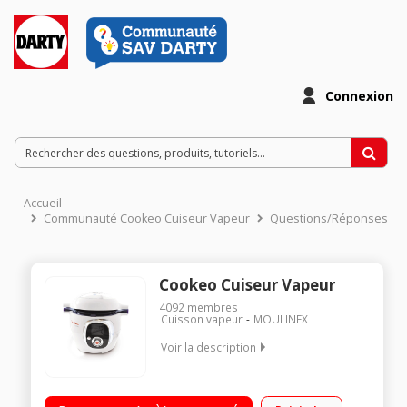
Connexion
Accueil
Communauté Cookeo Cuiseur Vapeur
Questions/Réponses
Cookeo Cuiseur Vapeur
4092
membres
Cuisson vapeur
MOULINEX
Voir la description
Multicuiseur intelligent 6 litres - 50 recettes enregistrées Guide
culinaire interactif et intelligent par ecran digital 4 modes de