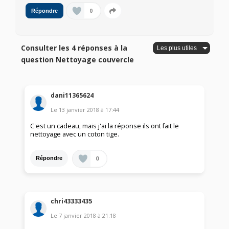
0
Répondre
Consulter les 4 réponses à la
question Nettoyage couvercle
dani11365624
Le
13 janvier 2018
à
17:44
C'est un cadeau, mais j'ai la réponse ils ont fait le
nettoyage avec un coton tige.
0
Répondre
chri43333435
Le
7 janvier 2018
à
21:18