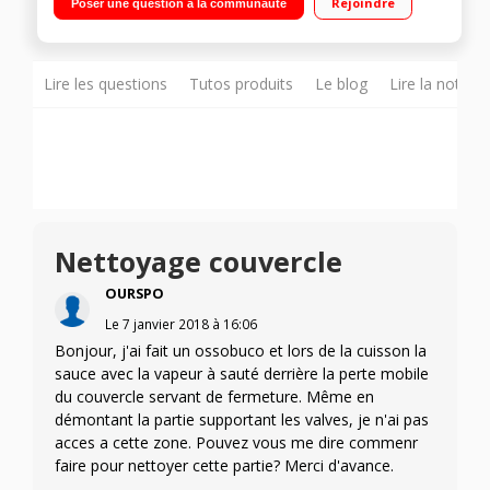
Rejoindre
Poser une question à la communauté
cuisson - Maintien au chaud Cuisson ultra rapide sous
pression - Panier vapeur
Lire les questions
Tutos produits
Le blog
Lire la notice
Nettoyage couvercle
OURSPO
Le
7 janvier 2018
à
16:06
Bonjour, j'ai fait un ossobuco et lors de la cuisson la
sauce avec la vapeur à sauté derrière la perte mobile
du couvercle servant de fermeture. Même en
démontant la partie supportant les valves, je n'ai pas
acces a cette zone. Pouvez vous me dire commenr
faire pour nettoyer cette partie? Merci d'avance.