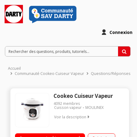
Connexion
Accueil
Communauté Cookeo Cuiseur Vapeur
Questions/Réponses
Cookeo Cuiseur Vapeur
4092
membres
Cuisson vapeur
MOULINEX
Voir la description
Multicuiseur intelligent 6 litres - 50 recettes enregistrées Guide
culinaire interactif et intelligent par ecran digital 4 modes de