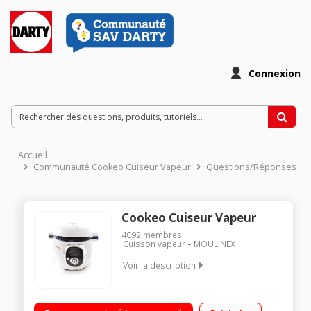
Connexion
Accueil
Communauté Cookeo Cuiseur Vapeur
Questions/Réponses
Cookeo Cuiseur Vapeur
4092
membres
Cuisson vapeur
MOULINEX
Voir la description
Multicuiseur intelligent 6 litres - 50 recettes enregistrées Guide
culinaire interactif et intelligent par ecran digital 4 modes de