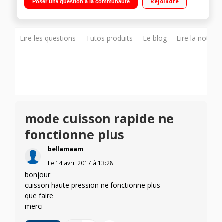
Rejoindre
Poser une question à la communauté
cuisson - Maintien au chaud Cuisson ultra rapide sous
pression - Panier vapeur
Lire les questions
Tutos produits
Le blog
Lire la notice
mode cuisson rapide ne
fonctionne plus
bellamaam
Le
14 avril 2017
à
13:28
bonjour
cuisson haute pression ne fonctionne plus
que faire
merci