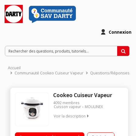
Connexion
Accueil
Communauté Cookeo Cuiseur Vapeur
Questions/Réponses
Cookeo Cuiseur Vapeur
4092
membres
Cuisson vapeur
MOULINEX
Voir la description
Multicuiseur intelligent 6 litres - 50 recettes enregistrées Guide
culinaire interactif et intelligent par ecran digital 4 modes de