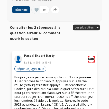
10
Répondre
Consulter les 2 réponses à la
question erreur 40 comment
ouvrir le cookeo
Pascal Expert Darty
Le
8 juin 2021
à
13:45
Réponse jugée utile
Bonjour, essayez cette manipulation. Bonne journée.
1. Débranchez le Cookeo. 2. Appuyez sur la flèche
rouge (retour) et restez appuyé. 3. Rebranchez le
Cookeo, puis dès qu’il s’allume, cliquer 5 fois sur " OK "
(tout ça en continuant d’appuyer sur la flèche retour de
couleur rouge). 4. Un menu " 0000 " s'affiche, changez
les numéros à l'aide de la molette. Rentrez le code
5923 et validez en faisant " OK ". 5. L'appareil affiche «
unplug device ». 6. Débranchez et rebranchez le