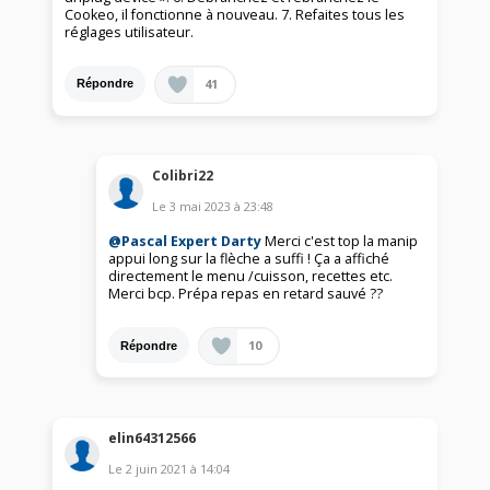
Cookeo, il fonctionne à nouveau. 7. Refaites tous les
réglages utilisateur.
41
Répondre
Colibri22
Le
3 mai 2023
à
23:48
@Pascal Expert Darty
Merci c'est top la manip
appui long sur la flèche a suffi ! Ça a affiché
directement le menu /cuisson, recettes etc.
Merci bcp. Prépa repas en retard sauvé ??
10
Répondre
elin64312566
Le
2 juin 2021
à
14:04