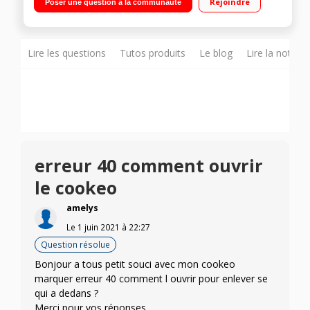
Rejoindre
Poser une question à la communauté
cuisson - Maintien au chaud Cuisson ultra rapide sous
pression - Panier vapeur
Lire les questions
Tutos produits
Le blog
Lire la notice
erreur 40 comment ouvrir
le cookeo
amelys
Le
1 juin 2021
à
22:27
Question résolue
Bonjour a tous petit souci avec mon cookeo
marquer erreur 40 comment l ouvrir pour enlever se
qui a dedans ?
Merci pour vos réponses.